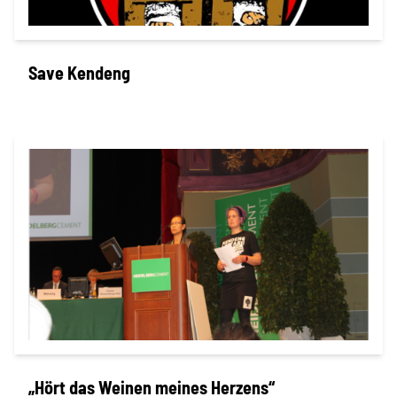
Projekte
Save Kendeng
Kampagne
Save Kendeng
Stellenangebote
Werde Mitglied
Newsletter abonnieren
„Hört das Weinen meines Herzens“