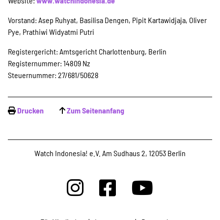
Projekte
Website:
www.watchindonesia.de
Vorstand: Asep Ruhyat, Basilisa Dengen, Pipit Kartawidjaja, Oliver
Pye, Prathiwi Widyatmi Putri
Kampagne
Registergericht: Amtsgericht Charlottenburg, Berlin
Registernummer: 14809 Nz
Steuernummer: 27/681/50628
Stellenangebote
Drucken
Zum Seitenanfang
Werde Mitglied
Watch Indonesia! e.V. Am Sudhaus 2, 12053 Berlin
Newsletter abonnieren