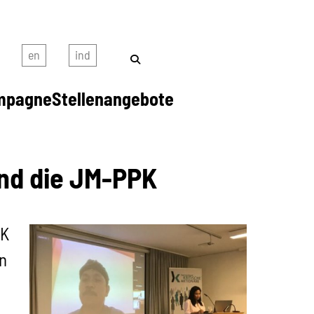
mpagne
Stellenangebote
nd die JM-PPK
PK
n