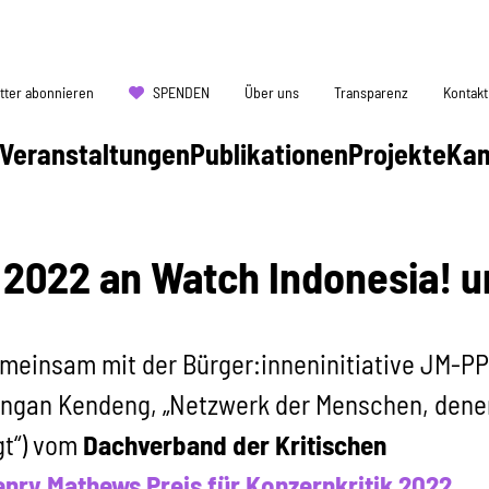
tter abonnieren
SPENDEN
Über uns
Transparenz
Kontakt
Veranstaltungen
Publikationen
Projekte
Ka
2022 an Watch Indonesia! u
emeinsam mit der Bürger:inneninitiative JM-P
ungan Kendeng, „Netzwerk der Menschen, dene
gt“) vom
Dachverband der Kritischen
nry Mathews Preis für Konzernkriti
k 2022
.