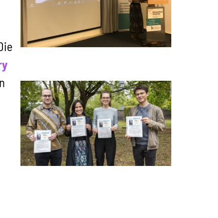
Die
ry
n