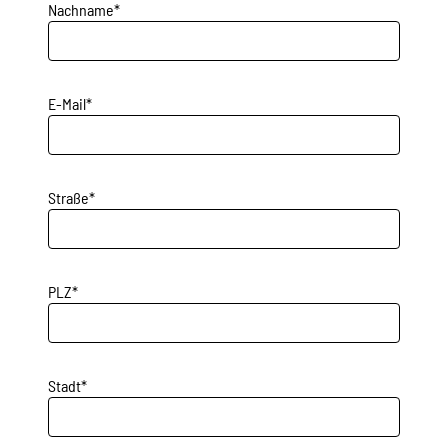
Projekte
Nachname*
Kampagne
E-Mail*
Stellenangebote
Straße*
Werde Mitglied
PLZ*
Newsletter abonnieren
Stadt*