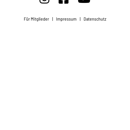
Projekte
Für Mitglieder
|
Impressum
|
Datenschutz
Kampagne
Stellenangebote
Werde Mitglied
Newsletter abonnieren