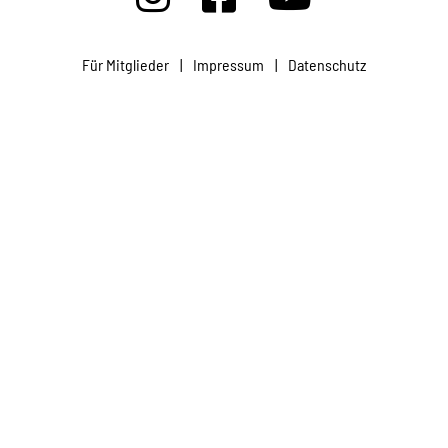
Projekte
Für Mitglieder
|
Impressum
|
Datenschutz
Kampagne
Stellenangebote
Werde Mitglied
Newsletter abonnieren