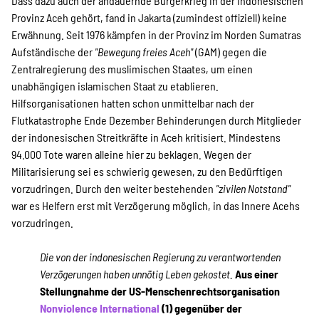
Dass dazu auch der andauernde Bürgerkrieg in der indonesischen
Provinz Aceh gehört, fand in Jakarta (zumindest offiziell) keine
Suche
Erwähnung. Seit 1976 kämpfen in der Provinz im Norden Sumatras
Aufständische der
"Bewegung freies Aceh"
(GAM) gegen die
Zentralregierung des muslimischen Staates, um einen
unabhängigen islamischen Staat zu etablieren.
Hilfsorganisationen hatten schon unmittelbar nach der
Flutkatastrophe Ende Dezember Behinderungen durch Mitglieder
der indonesischen Streitkräfte in Aceh kritisiert. Mindestens
94.000 Tote waren alleine hier zu beklagen. Wegen der
Militarisierung sei es schwierig gewesen, zu den Bedürftigen
vorzudringen. Durch den weiter bestehenden
"zivilen Notstand"
war es Helfern erst mit Verzögerung möglich, in das Innere Acehs
vorzudringen.
Die von der indonesischen Regierung zu verantwortenden
Verzögerungen haben unnötig Leben gekostet.
Aus einer
Stellungnahme der US-Menschenrechtsorganisation
Nonviolence International
(1) gegenüber der