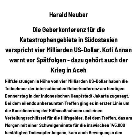
Projekte
Harald Neuber
Die Geberkonferenz für die
Kampagne
Katastrophengebiete in Südostasien
verspricht vier Milliarden US-Dollar. Kofi Annan
Stellenangebote
warnt vor Spätfolgen - dazu gehört auch der
Krieg in Aceh
Hilfsleistungen in Höhe von vier Milliarden US-Dollar haben die
Werde Mitglied
Teilnehmer der internationalen Geberkonferenz am heutigen
Donnerstag in der indonesischen Hauptstadt Jakarta zugesagt.
Bei dem eilends anberaumten Treffen ging es in erster Linie um
die Koordinierung der Hilfsmaßnahmen und einen
Newsletter abonnieren
Verteilungsschlüssel für die Hilfsgelder. Bei dem
Treffen, das am
Morgen mit einer Schweigeminute für die inzwischen 145.000
bestätigten Todesopfer begann, kam auch Bewegung in den