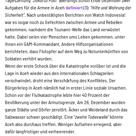
Tageszeitung
"Jakarta Post"
allerdings schon Ende Dezember zwei
Aufgaben für die Armee in Aceh
definiert
(3):
"Hilfe und Wahrung der
Sicherheit".
Nach unbestätigten Berichten von Watch Indonesia!
war es sogar noch zu Gefechten zwischen Armee und Rebellen
gekommen, nachdem die Tsunami-Welle das Land verwüstet
hatte. Dabei seien vier Menschen ums Leben gekommen, unter
ihnen ein GAM-Kommandant. Andere Hilfsorganisationen
berichteten, dass Flutopfer auf dem Weg zu Notunterkünften von
Soldaten verhört wurden.
Wenn der erste Schock über die Katastrophe vorüber ist und die
Lage in Aceh wieder aus den internationalen Schlagzeilen
verschwindet, droht eine Verschärfung des Konfliktes. Der
Bürgerkrieg in Aceh nämlich hat in erster Linie soziale Ursachen.
Schon vor der Flutkatastrophe lebte hier 40 Prozent der
Bevölkerung unter der Armutsgrenze. Am 26. Dezember wurden
ganze Städte und Dörfer zerstört, Äcker und Weideland durch das
Salzwasser schwer geschädigt. Eine
"zweite Todeswelle"
könnte
Aceh also durchaus treffen. Weniger Aufsehen erregend, aber
dafür langfristiger und verheerender.