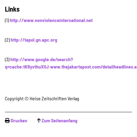
Links
(1)
http://www.nonviolenceinternational.net
(2)
http://tapol.gn.apc.org
(3)
http://www.google.de/search?
q=cache:tK9yvthuXlIJ:www.thejakartapost.com/detailheadlin
Copyright © Heise Zeitschriften Verlag
Drucken
Zum Seitenanfang