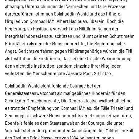
abhängig, Untersuchungen der Verbrechen und faire Prozesse
durchzuführen, stimmen Solahuddin Wahid und das frühere
Mitglied von Komnas HAM, Albert Hasibuan, überein. Doch die
Regierung, so Hasibuan, versucht das Militär im Namen der
Integrität Indonesiens zu schützen und räumt seinem Schutz mehr
Priorität ein als dem der Menschenrechte. Die Regierung habe
Angst, Gerichtsverfahren gegen Militärangehörige würden die TNI
als Institution diskreditieren. Das sei eine falsche Wahrnehmung,
denn nicht die Institution, sondern einzelne ihrer Mitglieder
verletzten die Menschenrechte /Jakarta Post, 26.12.02/.
Solahuddin Wahid sieht fehlende Courage bei der
Generalstaatsanwaltschaft als maßgebliches Hindernis für den
Schutz der Menschenrechte. Die Generalstaatsanwaltschaft lehne
es trotz der Empfehlung von Komnas HAM ab, die Fälle Trisakti und
Semanggi als schwere Menschenrechtsverletzungen einzustufen.
Ebenfalls fehle es dem Staatsanwalt an der Courage, die unter
Verdacht stehenden prominenten Angehörigen des Militärs im Fall
des Tanjung Priok Massakers von 1984 bekannt zu geben.