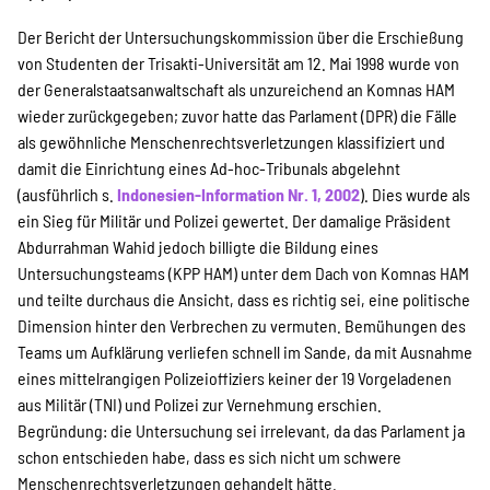
SPENDEN
Der Bericht der Untersuchungskommission über die Erschießung
von Studenten der Trisakti-Universität am 12. Mai 1998 wurde von
Über uns
der Generalstaatsanwaltschaft als unzureichend an Komnas HAM
wieder zurückgegeben; zuvor hatte das Parlament (DPR) die Fälle
als gewöhnliche Menschenrechtsverletzungen klassifiziert und
damit die Einrichtung eines Ad-hoc-Tribunals abgelehnt
Transparenz
(ausführlich s.
Indonesien-Information Nr. 1, 2002
). Dies wurde als
ein Sieg für Militär und Polizei gewertet. Der damalige Präsident
Abdurrahman Wahid jedoch billigte die Bildung eines
Kontakt
Untersuchungsteams (KPP HAM) unter dem Dach von Komnas HAM
und teilte durchaus die Ansicht, dass es richtig sei, eine politische
Dimension hinter den Verbrechen zu vermuten. Bemühungen des
english
Teams um Aufklärung verliefen schnell im Sande, da mit Ausnahme
eines mittelrangigen Polizeioffiziers keiner der 19 Vorgeladenen
aus Militär (TNI) und Polizei zur Vernehmung erschien.
Begründung: die Untersuchung sei irrelevant, da das Parlament ja
Indonesian
schon entschieden habe, dass es sich nicht um schwere
Menschenrechtsverletzungen gehandelt hätte.