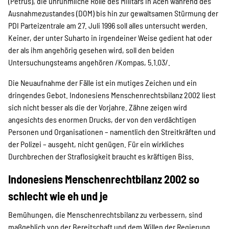
(Petrus), die unrühmliche Rolle des Militärs in Aceh während des
Ausnahmezustandes (DOM) bis hin zur gewaltsamen Stürmung der
PDI Parteizentrale am 27. Juli 1996 soll alles untersucht werden.
Keiner, der unter Suharto in irgendeiner Weise gedient hat oder
der als ihm angehörig gesehen wird, soll den beiden
Untersuchungsteams angehören /Kompas, 5.1.03/.
Die Neuaufnahme der Fälle ist ein mutiges Zeichen und ein
dringendes Gebot. Indonesiens Menschenrechtsbilanz 2002 liest
sich nicht besser als die der Vorjahre. Zähne zeigen wird
angesichts des enormen Drucks, der von den verdächtigen
Personen und Organisationen – namentlich den Streitkräften und
der Polizei – ausgeht, nicht genügen. Für ein wirkliches
Durchbrechen der Straflosigkeit braucht es kräftigen Biss.
Indonesiens Menschenrechtbilanz 2002 so
schlecht wie eh und je
Bemühungen, die Menschenrechtsbilanz zu verbessern, sind
maßgeblich von der Bereitschaft und dem Willen der Regierung