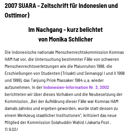
Projekte
2007 SUARA - Zeitschrift für Indonesien und
Osttimor)
Kampagne
Im Nachgang - kurz belichtet
von Monika Schlicher
Die indonesische nationale Menschenrechtskommission Komnas
Stellenangebote
HAM hat vor, die Untersuchung bestimmter Fälle von schweren
Menschenrechtsverletzungen wie die Maiunruhen 1998, die
Erschießungen von Studenten (Trisakti und Semanggi I und II 1998
und 1999), das Tanjung Priok Massaker 1984 u.a. wieder
Werde Mitglied
aufzunehmen. In der
Indonesien-Information Nr. 3, 2002
berichteten wir über dieses Vorhaben und die Neubesetzung der
Kommission. „Bei der Aufklärung dieser Fälle war Komnas HAM
Newsletter abonnieren
damals zahnlos und ergeben geworden, wurde statt dessen zu
einem Werkzeug staatlicher Institutionen“, kritisiert das neue
Mitglied der Kommission Solahuddin Wahid /Jakarta Post ,
11.9.02/.