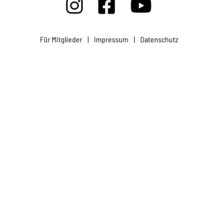
Projekte
Für Mitglieder
|
Impressum
|
Datenschutz
Kampagne
Stellenangebote
Werde Mitglied
Newsletter abonnieren