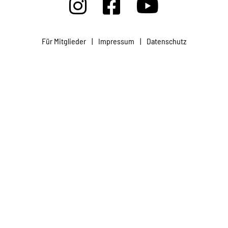
Projekte
Für Mitglieder
|
Impressum
|
Datenschutz
Kampagne
Stellenangebote
Werde Mitglied
Newsletter abonnieren