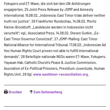
Fokupers und ET-Wave, die sich bei den UN-Anhörungen
engagierten.
25 Joint Press Release by JSMP and Amnesty
International, 15.08.02, „Indonesia: East Timor trials deliver neither
truth nor justice“.
26 Frankfurter Rundschau, 14.08.02, Moritz
Kleine-Brockhoff, „Landsleute werden in Indonesien nicht
verurteilt“; vgl.: Associated Press, 14.08.02, Steven Gutkin, „Ex-
East Timor Governor Convicted“.
27 JSMP-Mailing: East Timor
National Alliance for International Tribunal, 17.08.02: „Indonesian Ad
Hoc Human Rights Court proven not able to fulfill international
demands“.
28 Beteiligte nationale NGOs waren ET-Wave, Fokupers,
Yayasan Hak, Catholic Church’s Peace & Justice Commission,
Asociation of Ex-Political Prisoners, Presidium Juventude, Human
Rights Unit.
29 Vgl.
www.easttimor-reconciliation.org
.
Drucken
Zum Seitenanfang