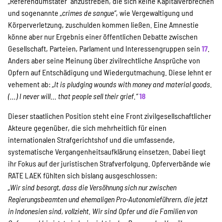
„Referendumstäter“ anzustreben, die sich keine Kapitalverbrechen
und sogenannte
„crimes de sangue“
, wie Vergewaltigung und
Körperverletzung, zuschulden kommen ließen. Eine Amnestie
könne aber nur Ergebnis einer öffentlichen Debatte zwischen
Gesellschaft, Parteien, Parlament und Interessengruppen sein
17
.
Anders aber seine Meinung über zivilrechtliche Ansprüche von
Opfern auf Entschädigung und Wiedergutmachung. Diese lehnt er
vehement ab:
„It is pludging wounds with money and material goods.
(...) I never will... that people sell their grief.“
18
Dieser staatlichen Position steht eine Front zivilgesellschaftlicher
Akteure gegenüber, die sich mehrheitlich für einen
internationalen Strafgerichtshof und die umfassende,
systematische Vergangenheitsaufklärung einsetzen. Dabei liegt
ihr Fokus auf der juristischen Strafverfolgung. Opferverbände wie
RATE LAEK fühlten sich bislang ausgeschlossen:
„Wir sind besorgt, dass die Versöhnung sich nur zwischen
Regierungsbeamten und ehemaligen Pro-Autonomieführern, die jetzt
in Indonesien sind, vollzieht. Wir sind Opfer und die Familien von