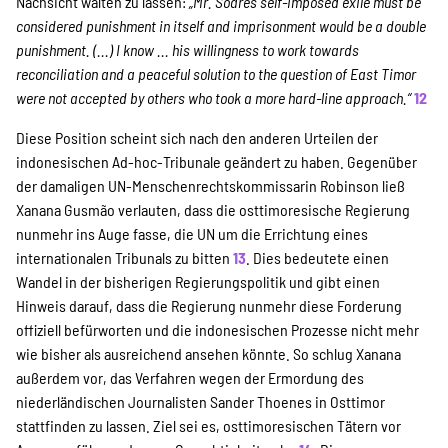
Nachsicht walten zu lassen:
„Mr. Soares self-imposed exile must be
considered punishment in itself and imprisonment would be a double
punishment. (...) I know ... his willingness to work towards
reconciliation and a peaceful solution to the question of East Timor
were not accepted by others who took a more hard-line approach.“
12
Diese Position scheint sich nach den anderen Urteilen der
indonesischen Ad-hoc-Tribunale geändert zu haben. Gegenüber
der damaligen UN-Menschenrechtskommissarin Robinson ließ
Xanana Gusmão verlauten, dass die osttimoresische Regierung
nunmehr ins Auge fasse, die UN um die Errichtung eines
internationalen Tribunals zu bitten
13
. Dies bedeutete einen
Wandel in der bisherigen Regierungspolitik und gibt einen
Hinweis darauf, dass die Regierung nunmehr diese Forderung
offiziell befürworten und die indonesischen Prozesse nicht mehr
wie bisher als ausreichend ansehen könnte. So schlug Xanana
außerdem vor, das Verfahren wegen der Ermordung des
niederländischen Journalisten Sander Thoenes in Osttimor
stattfinden zu lassen. Ziel sei es, osttimoresischen Tätern vor