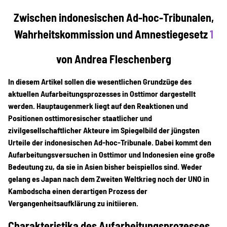
Projekte
Zwischen indonesischen Ad-hoc-Tribunalen,
Wahrheitskommission und Amnestiegesetz
1
Kampagne
von Andrea Fleschenberg
In diesem Artikel sollen die wesentlichen Grundzüge des
aktuellen Aufarbeitungsprozesses in Osttimor dargestellt
Stellenangebote
werden. Hauptaugenmerk liegt auf den Reaktionen und
Positionen osttimoresischer staatlicher und
zivilgesellschaftlicher Akteure im Spiegelbild der jüngsten
Urteile der indonesischen Ad-hoc-Tribunale. Dabei kommt den
Werde Mitglied
Aufarbeitungsversuchen in Osttimor und Indonesien eine große
Bedeutung zu, da sie in Asien bisher beispiellos sind. Weder
gelang es Japan nach dem Zweiten Weltkrieg noch der UNO in
Newsletter abonnieren
Kambodscha einen derartigen Prozess der
Vergangenheitsaufklärung zu initiieren.
Charakteristika des Aufarbeitungsprozesses