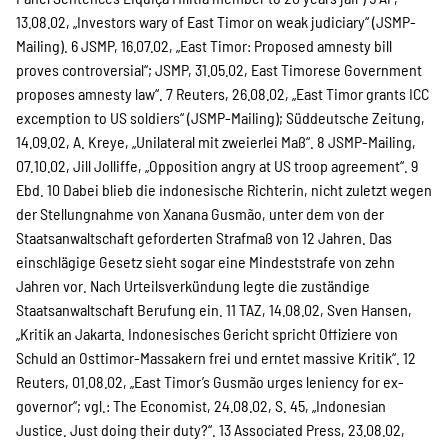
13.08.02, „Investors wary of East Timor on weak judiciary“ (JSMP-
Mailing).
6 JSMP, 16.07.02, „East Timor: Proposed amnesty bill
proves controversial“; JSMP, 31.05.02, East Timorese Government
proposes amnesty law“.
7 Reuters, 26.08.02, „East Timor grants ICC
excemption to US soldiers“ (JSMP-Mailing); Süddeutsche Zeitung,
14.09.02, A. Kreye, „Unilateral mit zweierlei Maß“.
8 JSMP-Mailing,
07.10.02, Jill Jolliffe, „Opposition angry at US troop agreement“.
9
Ebd.
10 Dabei blieb die indonesische Richterin, nicht zuletzt wegen
der Stellungnahme von Xanana Gusmão, unter dem von der
Staatsanwaltschaft geforderten Strafmaß von 12 Jahren. Das
einschlägige Gesetz sieht sogar eine Mindeststrafe von zehn
Jahren vor. Nach Urteilsverkündung legte die zuständige
Staatsanwaltschaft Berufung ein.
11 TAZ, 14.08.02, Sven Hansen,
„Kritik an Jakarta. Indonesisches Gericht spricht Offiziere von
Schuld an Osttimor-Massakern frei und erntet massive Kritik“.
12
Reuters, 01.08.02, „East Timor’s Gusmão urges leniency for ex-
governor“; vgl.: The Economist, 24.08.02, S. 45, „Indonesian
Justice. Just doing their duty?“.
13 Associated Press, 23.08.02,