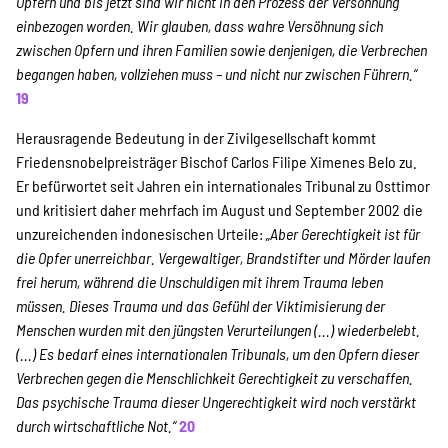
Opfern und bis jetzt sind wir nicht in den Prozess der Versöhnung
einbezogen worden. Wir glauben, dass wahre Versöhnung sich
zwischen Opfern und ihren Familien sowie denjenigen, die Verbrechen
begangen haben, vollziehen muss – und nicht nur zwischen Führern.“
19
Herausragende Bedeutung in der Zivilgesellschaft kommt
Friedensnobelpreisträger Bischof Carlos Filipe Ximenes Belo zu.
Er befürwortet seit Jahren ein internationales Tribunal zu Osttimor
und kritisiert daher mehrfach im August und September 2002 die
unzureichenden indonesischen Urteile:
„Aber Gerechtigkeit ist für
die Opfer unerreichbar. Vergewaltiger, Brandstifter und Mörder laufen
frei herum, während die Unschuldigen mit ihrem Trauma leben
müssen. Dieses Trauma und das Gefühl der Viktimisierung der
Menschen wurden mit den jüngsten Verurteilungen (...) wiederbelebt.
(...) Es bedarf eines internationalen Tribunals, um den Opfern dieser
Verbrechen gegen die Menschlichkeit Gerechtigkeit zu verschaffen.
Das psychische Trauma dieser Ungerechtigkeit wird noch verstärkt
durch wirtschaftliche Not.“
20