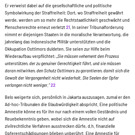
Er verweist dabei auf die gesellschaftliche und politische
Symbolwirkung der Straffreiheit: Dort, wo Straffreiheit gewährt
werde, werden um so mehr die Rechtstaatlichkeit geschwächt und
Menschenrechte erneut verletzt
21
. In seiner Tribunalforderung
nimmt er diejenigen Staaten in die moralische Verantwortung, die
jahrelang das indonesische Militär unterstützten und die
Okkupation Osttimors duldeten. Sie seien zur Hilfe beim
Wiederaufbau verpflichtet:
„Sie müssen vehement den Prozess
unterstützen, der zu genuiner Gerechtigkeit führt, und sie müssen
daran mitwirken, den Schutz Osttimors zu garantieren, damit sich die
Gewalt der Vergangenheit nicht wiederholt. Die Seelen der Opfer
verlangen nicht weniger.“
22
Belo weigerte sich, persönlich in Jakarta auszusagen, zumal er den
Ad-hoc-Tribunalen die Glaubwürdigkeit abspricht. Eine politische
Amnestie könne es für ihn nur nach einem vollen Geständnis und
Reuebekenntnis geben, wobei sich die Amnestie nicht auf
zivilrechtliche Verfahren ausstrecken dürfe, d.h. finanzielle
Opferentschädigungen blieben unberührt. Eine Amnestie für