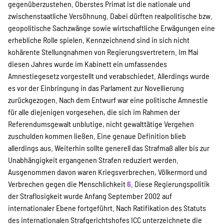
gegenüberzustehen. Oberstes Primat ist die nationale und
zwischenstaatliche Versöhnung. Dabei dürften realpolitische bzw.
geopolitische Sachzwänge sowie wirtschaftliche Erwägungen eine
erhebliche Rolle spielen. Kennzeichnend sind in sich nicht
kohärente Stellungnahmen von Regierungsvertretern. Im Mai
diesen Jahres wurde im Kabinett ein umfassendes
Amnestiegesetz vorgestellt und verabschiedet. Allerdings wurde
es vor der Einbringung in das Parlament zur Novellierung
zurückgezogen. Nach dem Entwurf war eine politische Amnestie
für alle diejenigen vorgesehen, die sich im Rahmen der
Referendumsgewalt unblutige, nicht gewalttätige Vergehen
zuschulden kommen ließen. Eine genaue Definition blieb
allerdings aus. Weiterhin sollte generell das Strafmaß aller bis zur
Unabhängigkeit ergangenen Strafen reduziert werden.
Ausgenommen davon waren Kriegsverbrechen, Völkermord und
Verbrechen gegen die Menschlichkeit
6
. Diese Regierungspolitik
der Straflosigkeit wurde Anfang September 2002 auf
internationaler Ebene fortgeführt. Nach Ratifikation des Statuts
des internationalen Strafgerichtshofes ICC unterzeichnete die