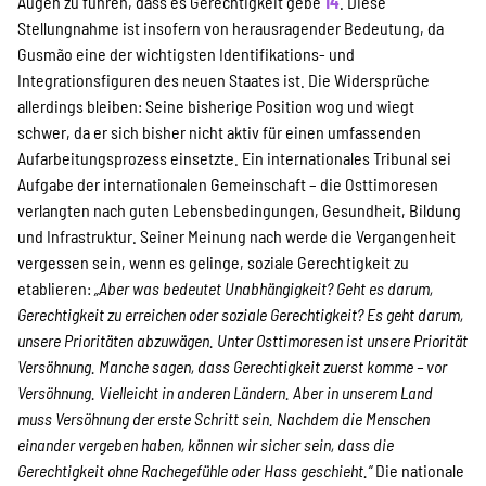
Augen zu führen, dass es Gerechtigkeit gebe
14
. Diese
Stellungnahme ist insofern von herausragender Bedeutung, da
Gusmão eine der wichtigsten Identifikations- und
Integrationsfiguren des neuen Staates ist. Die Widersprüche
allerdings bleiben: Seine bisherige Position wog und wiegt
schwer, da er sich bisher nicht aktiv für einen umfassenden
Aufarbeitungsprozess einsetzte. Ein internationales Tribunal sei
Aufgabe der internationalen Gemeinschaft – die Osttimoresen
verlangten nach guten Lebensbedingungen, Gesundheit, Bildung
und Infrastruktur. Seiner Meinung nach werde die Vergangenheit
vergessen sein, wenn es gelinge, soziale Gerechtigkeit zu
etablieren:
„Aber was bedeutet Unabhängigkeit? Geht es darum,
Gerechtigkeit zu erreichen oder soziale Gerechtigkeit? Es geht darum,
unsere Prioritäten abzuwägen. Unter Osttimoresen ist unsere Priorität
Versöhnung. Manche sagen, dass Gerechtigkeit zuerst komme – vor
Versöhnung. Vielleicht in anderen Ländern. Aber in unserem Land
muss Versöhnung der erste Schritt sein. Nachdem die Menschen
einander vergeben haben, können wir sicher sein, dass die
Gerechtigkeit ohne Rachegefühle oder Hass geschieht.“
Die nationale