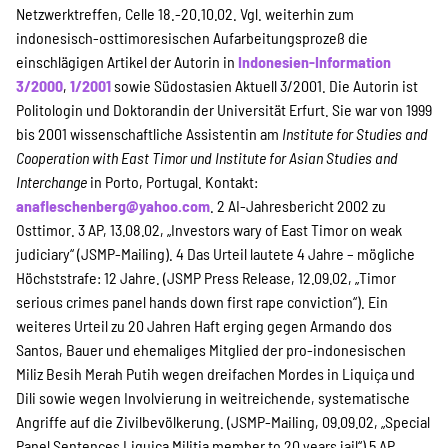
Netzwerktreffen, Celle 18.-20.10.02. Vgl. weiterhin zum
indonesisch-osttimoresischen Aufarbeitungsprozeß die
einschlägigen Artikel der Autorin in
Indonesien-Information
3/2000
,
1/2001
sowie Südostasien Aktuell 3/2001. Die Autorin ist
Politologin und Doktorandin der Universität Erfurt. Sie war von 1999
bis 2001 wissenschaftliche Assistentin am
Institute for Studies and
Cooperation with East Timor und Institute for Asian Studies and
Interchange
in Porto, Portugal. Kontakt:
anafleschenberg@yahoo.com
.
2 AI-Jahresbericht 2002 zu
Osttimor.
3 AP, 13.08.02, „Investors wary of East Timor on weak
judiciary“ (JSMP-Mailing).
4 Das Urteil lautete 4 Jahre – mögliche
Höchststrafe: 12 Jahre. (JSMP Press Release, 12.09.02, „Timor
serious crimes panel hands down first rape conviction“). Ein
weiteres Urteil zu 20 Jahren Haft erging gegen Armando dos
Santos, Bauer und ehemaliges Mitglied der pro-indonesischen
Miliz Besih Merah Putih wegen dreifachen Mordes in Liquiça und
Dili sowie wegen Involvierung in weitreichende, systematische
Angriffe auf die Zivilbevölkerung. (JSMP-Mailing, 09.09.02, „Special
Panel Sentences Liquiça Militia member to 20 years jail“)
5 AP,