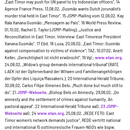
„East Timor may push for UN panel to try Indonesian officers“.
14
Agence France Press, 13.08.02, „Gusmão wants Dutch jorunalist’s
murder trial held in East Timor“.
15 JSMP-Mailing vom 12.06.02, Kay
Rala Xanana Gusmão: „Mensagem ao Pais“.
16 World Press Review,
01.10.02, Rachel S. Taylor (JSMP-Mailing), „Justice and
Reconciliation in East Timor. Interview: East Timorese President
Xanana Gusmão“.
17 Ebd.
18 Lusa, 20.06.02, „East Timor: Gusmão
against compensation to victims of violence“; TAZ, 10.07.02, Anett
Keller, „Gerechtigkeit ist nicht erwünscht“.
19 Vgl.:
www.etan.org
,
24.08.02, „Widow’s group demands international tribunal“ (RATE
LAEK ist der Opferverband der Witwen und Familienangehörigen
der Opfer des Liquiça Massakers.).
20 International Herald Tribune,
30.08.02, Carlos Filipe Ximenes Belo, „Much done but much still to
do“.
21
JSMP-Webseite
, „Bishop Belo on Amnesty, 29.06.02, „On
amnesty and the settlement of crimes against humanity. An
pastoral appeal“.
22 International Herald Tribune aaO.
23
JSMP-
Webseite
aaO.
24
www.etan.org
, 25.08.02, „REDE FETO: East
Timor women’s network demands justice“. REDE vertritt national
und international 15 osttimoresische Frauen-NGO’s wie bspw.