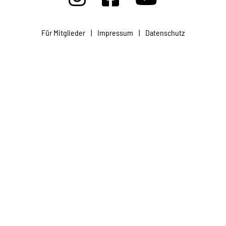
Projekte
Für Mitglieder
|
Impressum
|
Datenschutz
Kampagne
Stellenangebote
Werde Mitglied
Newsletter abonnieren