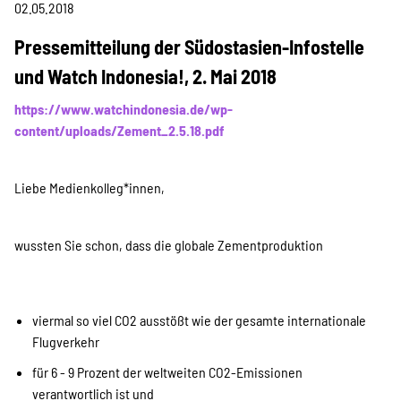
Projekte
02.05.2018
Pressemitteilung der Südostasien-Infostelle
und Watch Indonesia!, 2. Mai 2018
Kampagne
https://www.watchindonesia.de/wp-
content/uploads/Zement_2.5.18.pdf
Stellenangebote
Liebe Medienkolleg*innen,
wussten Sie schon, dass die globale Zementproduktion
Werde Mitglied
viermal so viel CO2 ausstößt wie der gesamte internationale
Newsletter abonnieren
Flugverkehr
für 6 - 9 Prozent der weltweiten CO2-Emissionen
verantwortlich ist und