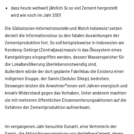
SPENDEN
dass heute weltweit jährlich 3x so viel Zement hergestellt
wird wie noch im Jahr 2001
Über uns
Die
Südostasien-Informationsstelle
und
Watch Indonesia!
setzen
derzeit die Informationstour zu den fatalen Auswirkungen der
Zementproduktion fort. So soll beispielsweise in Indonesien am
Transparenz
Kendeng-Gebirge (Zentraljava) massiv in das Ökosystem eines
Karstgebirges eingegriffen werden, dessen Wasserspeicher für
die Lokalbevölkerung überlebensnotwendig sind.
Kontakt
Außerdem würde der dort geplante Fabrikbau die Existenz einer
indigenen Gruppe, der Samin (Sedulur Sikep), bedrohen.
Deswegen leisten die Anwohner*innen seit Jahren energisch und
kreativ Widerstand gegen das Vorhaben. Unter anderem machten
english
sie mit mehreren öffentlichen Einzementierungsaktionen auf die
Gefahren der Zementproduktion aufmerksam.
Indonesian
Im vergangenen Jahr besuchte Gunarti, eine Vertreterin der
Samin, die Aktionärsversammlung von
HeidelbergCement
, deren