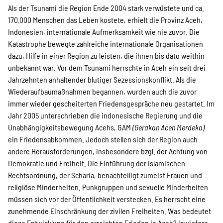
Als der Tsunami die Region Ende 2004 stark verwüstete und ca.
Suche
170.000 Menschen das Leben kostete, erhielt die Provinz Aceh,
Indonesien, internationale Aufmerksamkeit wie nie zuvor. Die
Katastrophe bewegte zahlreiche internationale Organisationen
dazu, Hilfe in einer Region zu leisten, die ihnen bis dato weithin
unbekannt war. Vor dem Tsunami herrschte in Aceh ein seit drei
Jahrzehnten anhaltender blutiger Sezessionskonflikt. Als die
Wiederaufbaumaßnahmen begannen, wurden auch die zuvor
immer wieder gescheiterten Friedensgespräche neu gestartet. Im
Jahr 2005 unterschrieben die indonesische Regierung und die
Unabhängigkeitsbewegung Acehs, GAM
(Gerakan Aceh Merdeka)
ein Friedensabkommen. Jedoch stellen sich der Region auch
andere Herausforderungen, insbesondere bzgl. der Achtung von
Demokratie und Freiheit. Die Einführung der islamischen
Rechtsordnung, der Scharia, benachteiligt zumeist Frauen und
religiöse Minderheiten. Punkgruppen und sexuelle Minderheiten
müssen sich vor der Öffentlichkeit verstecken. Es herrscht eine
zunehmende Einschränkung der zivilen Freiheiten. Was bedeutet
diese Entwicklung für den erreichten Frieden in Aceh? Inwiefern