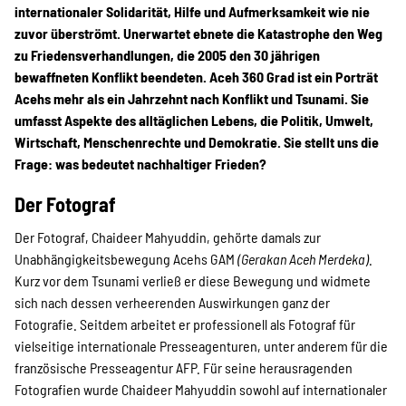
Projekte
internationaler Solidarität, Hilfe und Aufmerksamkeit wie nie
zuvor überströmt. Unerwartet ebnete die Katastrophe den Weg
zu Friedensverhandlungen, die 2005 den 30 jährigen
bewaffneten Konflikt beendeten. Aceh 360 Grad ist ein Porträt
Kampagne
Acehs mehr als ein Jahrzehnt nach Konflikt und Tsunami. Sie
umfasst Aspekte des alltäglichen Lebens, die Politik, Umwelt,
Wirtschaft, Menschenrechte und Demokratie. Sie stellt uns die
Frage: was bedeutet nachhaltiger Frieden?
Stellenangebote
Der Fotograf
Der Fotograf, Chaideer Mahyuddin, gehörte damals zur
Werde Mitglied
Unabhängigkeitsbewegung Acehs GAM
(Gerakan Aceh Merdeka)
.
Kurz vor dem Tsunami verließ er diese Bewegung und widmete
sich nach dessen verheerenden Auswirkungen ganz der
Fotografie. Seitdem arbeitet er professionell als Fotograf für
Newsletter abonnieren
vielseitige internationale Presseagenturen, unter anderem für die
französische Presseagentur AFP. Für seine herausragenden
Fotografien wurde Chaideer Mahyuddin sowohl auf internationaler