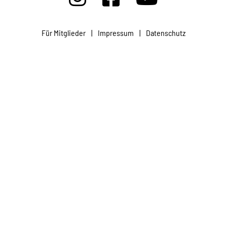
Projekte
Für Mitglieder
|
Impressum
|
Datenschutz
Kampagne
Stellenangebote
Werde Mitglied
Newsletter abonnieren