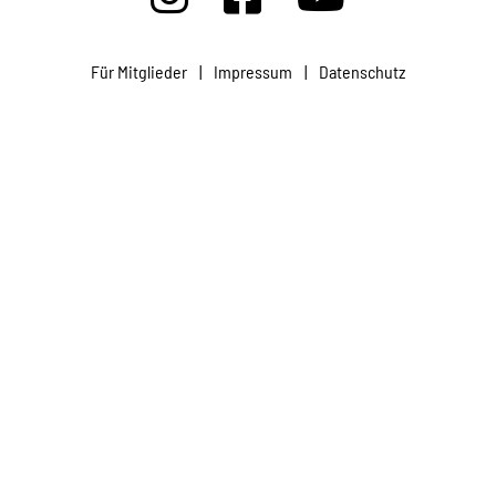
Projekte
Für Mitglieder
|
Impressum
|
Datenschutz
Kampagne
Stellenangebote
Werde Mitglied
Newsletter abonnieren