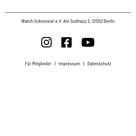
Projekte
Watch Indonesia! e.V. Am Sudhaus 2, 12053 Berlin
Kampagne
Stellenangebote
Für Mitglieder
|
Impressum
|
Datenschutz
Werde Mitglied
Newsletter abonnieren