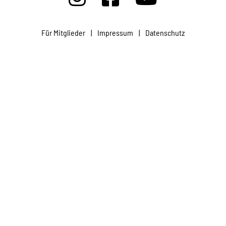
Projekte
Für Mitglieder
|
Impressum
|
Datenschutz
Kampagne
Stellenangebote
Werde Mitglied
Newsletter abonnieren