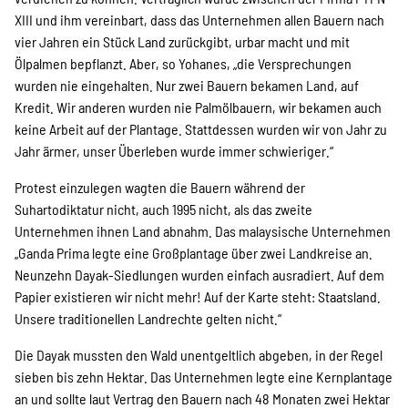
SPENDEN
XIII und ihm vereinbart, dass das Unternehmen allen Bauern nach
vier Jahren ein Stück Land zurückgibt, urbar macht und mit
Ölpalmen bepflanzt. Aber, so Yohanes, „die Versprechungen
Über uns
wurden nie eingehalten. Nur zwei Bauern bekamen Land, auf
Kredit. Wir anderen wurden nie Palmölbauern, wir bekamen auch
keine Arbeit auf der Plantage. Stattdessen wurden wir von Jahr zu
Transparenz
Jahr ärmer, unser Überleben wurde immer schwieriger.“
Protest einzulegen wagten die Bauern während der
Suhartodiktatur nicht, auch 1995 nicht, als das zweite
Kontakt
Unternehmen ihnen Land abnahm. Das malaysische Unternehmen
„Ganda Prima legte eine Großplantage über zwei Landkreise an.
Neunzehn Dayak-Siedlungen wurden einfach ausradiert. Auf dem
english
Papier existieren wir nicht mehr! Auf der Karte steht: Staatsland.
Unsere traditionellen Landrechte gelten nicht.“
Die Dayak mussten den Wald unentgeltlich abgeben, in der Regel
Indonesian
sieben bis zehn Hektar. Das Unternehmen legte eine Kernplantage
an und sollte laut Vertrag den Bauern nach 48 Monaten zwei Hektar