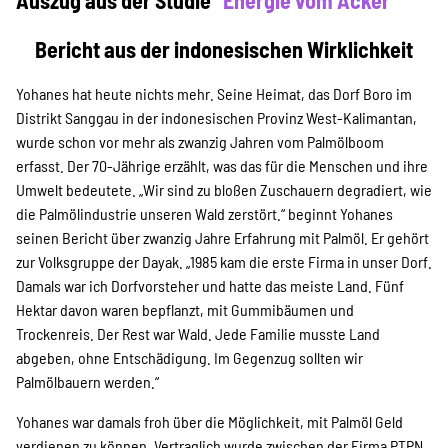
Auszug aus der Studie
"Energie vom Acker"
Projekte
Bericht aus der indonesischen Wirklichkeit
Kampagne
Yohanes hat heute nichts mehr. Seine Heimat, das Dorf Boro im
Distrikt Sanggau in der indonesischen Provinz West-Kalimantan,
wurde schon vor mehr als zwanzig Jahren vom Palmölboom
erfasst. Der 70-Jährige erzählt, was das für die Menschen und ihre
Stellenangebote
Umwelt bedeutete. „Wir sind zu bloßen Zuschauern degradiert, wie
die Palmölindustrie unseren Wald zerstört.“ beginnt Yohanes
seinen Bericht über zwanzig Jahre Erfahrung mit Palmöl. Er gehört
zur Volksgruppe der Dayak. „1985 kam die erste Firma in unser Dorf.
Werde Mitglied
Damals war ich Dorfvorsteher und hatte das meiste Land. Fünf
Hektar davon waren bepflanzt, mit Gummibäumen und
Trockenreis. Der Rest war Wald. Jede Familie musste Land
abgeben, ohne Entschädigung. Im Gegenzug sollten wir
Newsletter abonnieren
Palmölbauern werden.“
Yohanes war damals froh über die Möglichkeit, mit Palmöl Geld
verdienen zu können. Vertraglich wurde zwischen der Firma PTPN