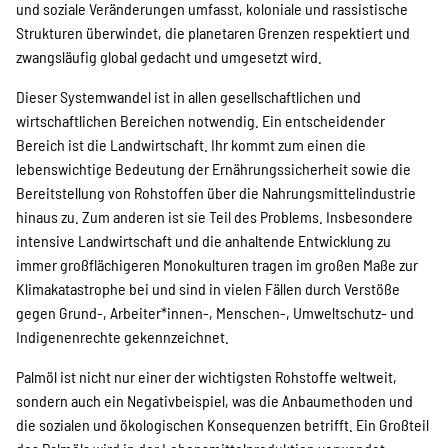
und soziale Veränderungen umfasst, koloniale und rassistische
Strukturen überwindet, die planetaren Grenzen respektiert und
Kampagne
zwangsläufig global gedacht und umgesetzt wird.
Dieser Systemwandel ist in allen gesellschaftlichen und
wirtschaftlichen Bereichen notwendig. Ein entscheidender
Stellenangebote
Bereich ist die Landwirtschaft. Ihr kommt zum einen die
lebenswichtige Bedeutung der Ernährungssicherheit sowie die
Bereitstellung von Rohstoffen über die Nahrungsmittelindustrie
hinaus zu. Zum anderen ist sie Teil des Problems. Insbesondere
Werde Mitglied
intensive Landwirtschaft und die anhaltende Entwicklung zu
immer großflächigeren Monokulturen tragen im großen Maße zur
Klimakatastrophe bei und sind in vielen Fällen durch Verstöße
Newsletter abonnieren
gegen Grund-, Arbeiter*innen-, Menschen-, Umweltschutz- und
Indigenenrechte gekennzeichnet.
Palmöl ist nicht nur einer der wichtigsten Rohstoffe weltweit,
SPENDEN
sondern auch ein Negativbeispiel, was die Anbaumethoden und
die sozialen und ökologischen Konsequenzen betrifft. Ein Großteil