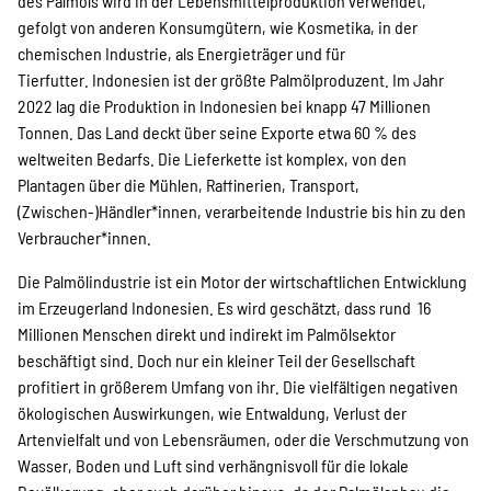
des Palmöls wird in der Lebensmittelproduktion verwendet,
Über uns
gefolgt von anderen Konsumgütern, wie Kosmetika, in der
chemischen Industrie, als Energieträger und für
Tierfutter. Indonesien ist der größte Palmölproduzent. Im Jahr
2022 lag die Produktion in Indonesien bei knapp 47 Millionen
Transparenz
Tonnen. Das Land deckt über seine Exporte etwa 60 % des
weltweiten Bedarfs. Die Lieferkette ist komplex, von den
Plantagen über die Mühlen, Raffinerien, Transport,
Kontakt
(Zwischen-)Händler*innen, verarbeitende Industrie bis hin zu den
Verbraucher*innen.
Die Palmölindustrie ist ein Motor der wirtschaftlichen Entwicklung
english
im Erzeugerland Indonesien. Es wird geschätzt, dass rund 16
Millionen Menschen direkt und indirekt im Palmölsektor
beschäftigt sind. Doch nur ein kleiner Teil der Gesellschaft
Indonesian
profitiert in größerem Umfang von ihr. Die vielfältigen negativen
ökologischen Auswirkungen, wie Entwaldung, Verlust der
Artenvielfalt und von Lebensräumen, oder die Verschmutzung von
Suche
Wasser, Boden und Luft sind verhängnisvoll für die lokale