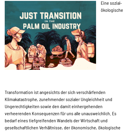
Projekte
Eine sozial-
ökologische
Urbane Transformation
Sozial-ökologische Transformation
global denken: Das Beispiel Palmöl
Energiewende und
Klimapartnerschaften (2025-2026)
Transformation ist angesichts der sich verschärfenden
Klimakatastrophe, zunehmender sozialer Ungleichheit und
Ungerechtigkeiten sowie den damit einhergehenden
Sister Cities in Action: Berlin -
verheerenden Konsequenzen für uns alle unausweichlich. Es
bedarf eines tiefgreifenden Wandels der Wirtschaft und
Jakarta
gesellschaftlichen Verhältnisse, der ökonomische, ökologische