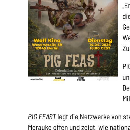
„E
di
Ge
Wa
Zu
PI
un
Be
Mi
PIG FEAST
legt die Netzwerke von st
Merauke offen und zeigt, wie nation