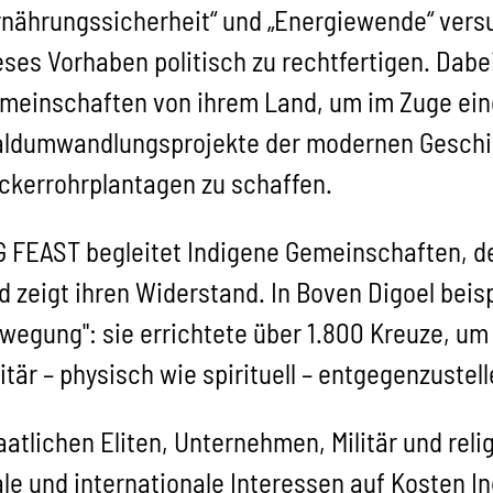
rnährungssicherheit“ und „Energiewende“ vers
eses Vorhaben politisch zu rechtfertigen. Dabe
meinschaften von ihrem Land, um im Zuge ein
ldumwandlungsprojekte der modernen Geschich
ckerrohrplantagen zu schaffen.
G FEAST begleitet Indigene Gemeinschaften, de
d zeigt ihren Widerstand. In Boven Digoel beis
wegung": sie errichtete über 1.800 Kreuze, um
litär – physisch wie spirituell – entgegenzustell
aatlichen Eliten, Unternehmen, Militär und rel
ale und internationale Interessen auf Kosten 