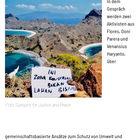
In dem
Indonesian
Gespräch
werden zwei
Aktivisten aus
Suche
Flores, Doni
Parera und
Venansius
Haryanto,
über
Sunspirit for Justice and Peace
gemeinschaftsbasierte Ansätze zum Schutz von Umwelt und