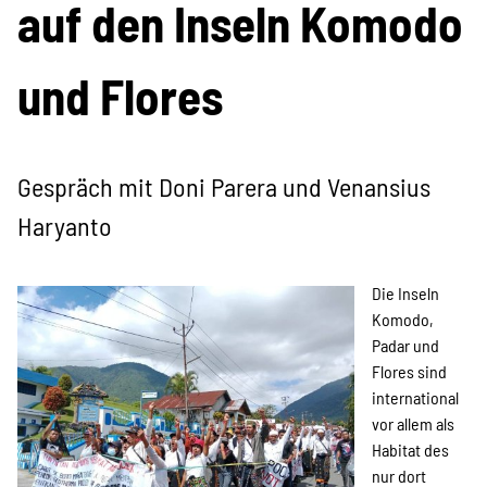
auf den Inseln Komodo
Projekte
und Flores
Kampagne
Gespräch mit Doni Parera und Venansius
Haryanto
Stellenangebote
Die Inseln
Komodo,
Padar und
Flores sind
Werde Mitglied
international
vor allem als
Habitat des
Newsletter abonnieren
nur dort