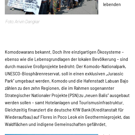
lebenden
SPENDEN
Arivin Dangkar
Über uns
Komodowarans bekannt. Doch ihre einzigartigen Ökosysteme –
ebenso wie die Lebensgrundlagen der lokalen Bevölkerung – sind
durch massive Großprojekte bedroht: Der Komodo-Nationalpark,
Transparenz
UNESCO-Biosphärenreservat, soll in einen exklusiven „Jurassic
Park“ umgebaut werden. Komodo und die Hafenstadt Labuan Bajo
zählen zu den zehn Regionen, die im Rahmen sogenannter
Kontakt
Strategischer Nationaler Projekte (PSN) zu „neuen Balis“ ausgebaut
werden sollen – samt Hotelanlagen und Tourismusinfrastruktur.
Gleichzeitig finanziert die deutsche KfW Bank (Kreditanstalt für
english
Wiederaufbau) auf Flores in Poco Leok ein Geothermieprojekt, das
Waldflächen und indigene Gemeinschaften gefährdet.