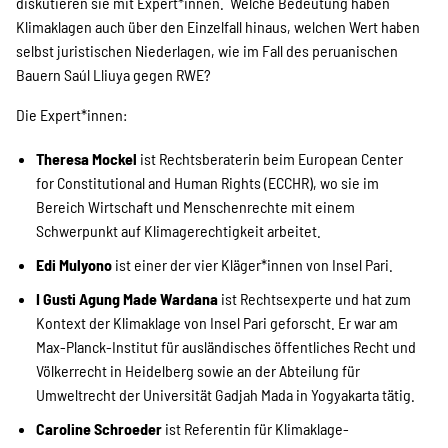
diskutieren sie mit Expert*innen. Welche Bedeutung haben
Klimaklagen auch über den Einzelfall hinaus, welchen Wert haben
selbst juristischen Niederlagen, wie im Fall des peruanischen
SPENDEN
Bauern Saúl Lliuya gegen RWE?
Die Expert*innen:
Über uns
Theresa Mockel
ist Rechtsberaterin beim European Center
for Constitutional and Human Rights (ECCHR), wo sie im
Bereich Wirtschaft und Menschenrechte mit einem
Transparenz
Schwerpunkt auf Klimagerechtigkeit arbeitet.
Edi Mulyono
ist einer der vier Kläger*innen von Insel Pari.
I Gusti Agung Made Wardana
ist Rechtsexperte und hat zum
Kontakt
Kontext der Klimaklage von Insel Pari geforscht. Er war am
Max-Planck-Institut für ausländisches öffentliches Recht und
Völkerrecht in Heidelberg sowie an der Abteilung für
english
Umweltrecht der Universität Gadjah Mada in Yogyakarta tätig.
Caroline Schroeder
ist Referentin für Klimaklage-