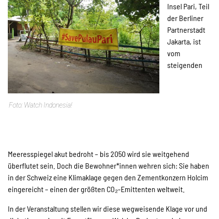
Insel Pari, Teil
der Berliner
Partnerstadt
Projekte
Jakarta, ist
vom
steigenden
Kampagne
Watch Indonesia!
Stellenangebote
Meeresspiegel akut bedroht – bis 2050 wird sie weitgehend
überflutet sein. Doch die Bewohner*innen wehren sich: Sie haben
Werde Mitglied
in der Schweiz eine Klimaklage gegen den Zementkonzern Holcim
eingereicht – einen der größten CO₂-Emittenten weltweit.
In der Veranstaltung stellen wir diese wegweisende Klage vor und
Newsletter abonnieren