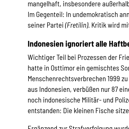
mangelhaft, insbesondere außerhalb d
Im Gegenteil: In undemokratisch an
seiner Partei
(Fretilin)
. Kritik wird 
Indonesien ignoriert alle Haftb
Wichtiger Teil bei Prozessen der Fr
hatte in Osttimor ein gemischtes So
Menschenrechtsverbrechen 1999 zu e
aus Indonesien, verbüßen nur 87 eine
noch indonesische Militär- und Poli
entstanden: Die kleinen Fische sitz
Ergänzend zur Strafverfolgung wur