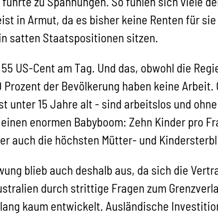
s führte zu Spannungen. So fühlen sich viele d
ist in Armut, da es bisher keine Renten für si
 in satten Staatspositionen sitzen.
n 55 US-Cent am Tag. Und das, obwohl die Re
50 Prozent der Bevölkerung haben keine Arbeit.
t unter 15 Jahre alt - sind arbeitslos und ohn
 einen enormen Babyboom: Zehn Kinder pro Fra
er auch die höchsten Mütter- und Kindersterbl
wung blieb auch deshalb aus, da sich die Vert
ralien durch strittige Fragen zum Grenzverlau
slang kaum entwickelt. Ausländische Investition