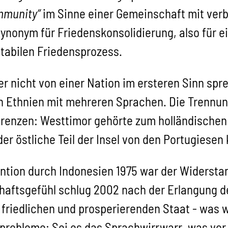
mmunity“
im Sinne einer Gemeinschaft mit verb
Synonym für Friedenskonsolidierung, also für 
tabilen Friedensprozess.
er nicht von einer Nation im ersteren Sinn sp
en Ethnien mit mehreren Sprachen. Die Trennu
 Grenzen: Westtimor gehörte zum holländischen
r östliche Teil der Insel von den Portugiesen 
ntion durch Indonesien 1975 war der Widerst
chaftsgefühl schlug 2002 nach der Erlangung d
 friedlichen und prosperierenden Staat - was 
tsprobleme: Sei es das Sprachwirrwarr, was vor