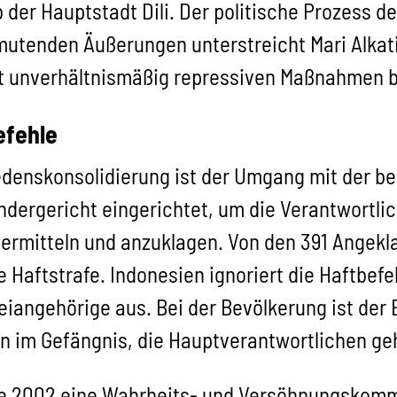
er Hauptstadt Dili. Der politische Prozess de
mutenden Äußerungen unterstreicht Mari Alkat
mit unverhältnismäßig repressiven Maßnahmen 
efehle
iedenskonsolidierung ist der Umgang mit der b
ndergericht eingerichtet, um die Verantwortli
rmitteln und anzuklagen. Von den 391 Angekla
 Haftstrafe. Indonesien ignoriert die Haftbefeh
zeiangehörige aus. Bei der Bevölkerung ist der
en im Gefängnis, die Hauptverantwortlichen geh
de 2002 eine Wahrheits- und Versöhnungskomm