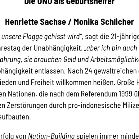
Die UNO als Geburtshelfer
Henriette Sachse / Monika Schlicher
e unsere Flagge gehisst wird“
, sagt die 21-jähr
ahrestag der Unabhängigkeit,
„aber ich bin auch
hrung, sie brauchen Geld und Arbeitsmöglichke
hängigkeit entlassen. Nach 24 gewaltreichen 
ieden und Freiheit willkommen heißen. Große H
ten Nationen, die nach dem Referendum 1999 ü
n Zerstörungen durch pro-indonesische Milize
aufbauten.
erfolg von
Nation-Building
spielen immer mindes