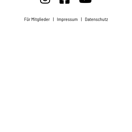
Projekte
Für Mitglieder
|
Impressum
|
Datenschutz
Kampagne
Stellenangebote
Werde Mitglied
Newsletter abonnieren