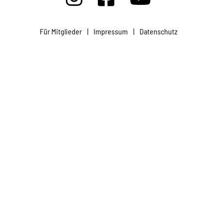
Projekte
Für Mitglieder
|
Impressum
|
Datenschutz
Kampagne
Stellenangebote
Werde Mitglied
Newsletter abonnieren