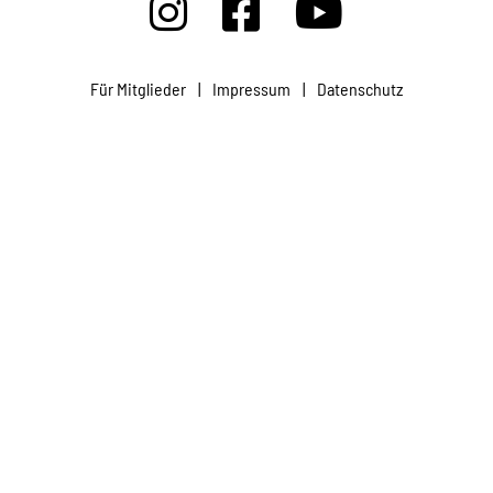
Projekte
Für Mitglieder
|
Impressum
|
Datenschutz
Kampagne
Stellenangebote
Werde Mitglied
Newsletter abonnieren