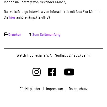
Projekte
Indoensia!, befragt von Alexander Kraher.
Das vollständige Interview von Inforadio rbb mit Alex Flor können
Sie
hier
anhören
(mp3, 2,41MB)
Kampagne
Drucken
Zum Seitenanfang
Stellenangebote
Watch Indonesia! e.V. Am Sudhaus 2, 12053 Berlin
Werde Mitglied
Newsletter abonnieren
Für Mitglieder
|
Impressum
|
Datenschutz