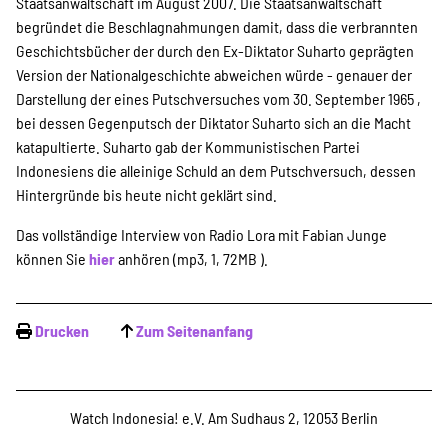
Projekte
Staatsanwaltschaft im August 2007. Die Staatsanwaltschaft
begründet die Beschlagnahmungen damit, dass die verbrannten
Geschichtsbücher der durch den Ex-Diktator Suharto geprägten
Version der Nationalgeschichte abweichen würde - genauer der
Kampagne
Darstellung der eines Putschversuches vom 30. September 1965 ,
bei dessen Gegenputsch der Diktator Suharto sich an die Macht
katapultierte. Suharto gab der Kommunistischen Partei
Indonesiens die alleinige Schuld an dem Putschversuch, dessen
Stellenangebote
Hintergründe bis heute nicht geklärt sind.
Das vollständige Interview von Radio Lora mit Fabian Junge
können Sie
hier
anhören (mp3, 1, 72MB ).
Werde Mitglied
Drucken
Zum Seitenanfang
Newsletter abonnieren
Watch Indonesia! e.V. Am Sudhaus 2, 12053 Berlin