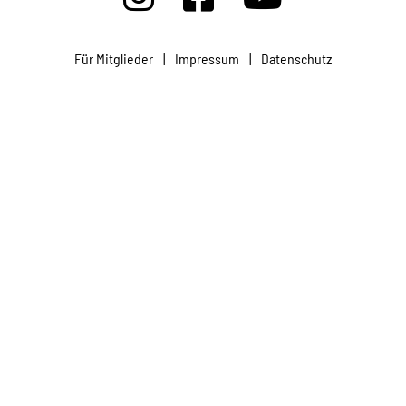
Projekte
Für Mitglieder
|
Impressum
|
Datenschutz
Kampagne
Stellenangebote
Werde Mitglied
Newsletter abonnieren