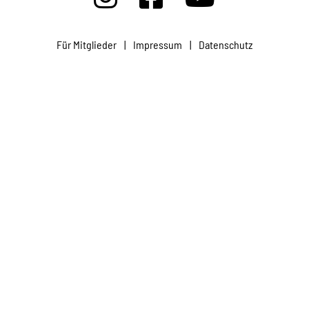
Projekte
Für Mitglieder
|
Impressum
|
Datenschutz
Kampagne
Stellenangebote
Werde Mitglied
Newsletter abonnieren