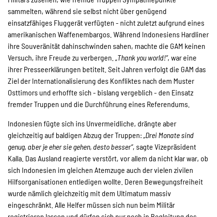
sammelten, während sie selbst nicht über genügend
einsatzfähiges Fluggerät verfügten - nicht zuletzt aufgrund eines
amerikanischen Waffenembargos. Während Indonesiens Hardliner
ihre Souveränität dahinschwinden sahen, machte die GAM keinen
Versuch, ihre Freude zu verbergen.
„Thank you world!“
, war eine
ihrer Presseerklärungen betitelt. Seit Jahren verfolgt die GAM das
Ziel der Internationalisierung des Konfliktes nach dem Muster
Osttimors und erhoffte sich - bislang vergeblich - den Einsatz
fremder Truppen und die Durchführung eines Referendums.
Indonesien fügte sich ins Unvermeidliche, drängte aber
gleichzeitig auf baldigen Abzug der Truppen:
„Drei Monate sind
genug, aber je eher sie gehen, desto besser“
, sagte Vizepräsident
Kalla. Das Ausland reagierte verstört, vor allem da nicht klar war, ob
sich Indonesien im gleichen Atemzuge auch der vielen zivilen
Hilfsorganisationen entledigen wollte. Deren Bewegungsfreiheit
wurde nämlich gleichzeitig mit dem Ultimatum massiv
eingeschränkt. Alle Helfer müssen sich nun beim Militär
registrieren lassen und dürfen sich nur noch in Begleitung des