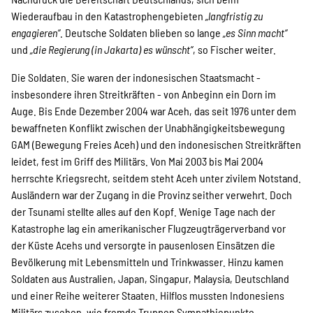
Wiederaufbau in den Katastrophengebieten
„langfristig zu
Suche
engagieren“
. Deutsche Soldaten blieben so lange
„es Sinn macht“
und
„die Regierung (in Jakarta) es wünscht“
, so Fischer weiter.
Die Soldaten. Sie waren der indonesischen Staatsmacht -
insbesondere ihren Streitkräften - von Anbeginn ein Dorn im
Auge. Bis Ende Dezember 2004 war Aceh, das seit 1976 unter dem
bewaffneten Konflikt zwischen der Unabhängigkeitsbewegung
GAM (Bewegung Freies Aceh) und den indonesischen Streitkräften
leidet, fest im Griff des Militärs. Von Mai 2003 bis Mai 2004
herrschte Kriegsrecht, seitdem steht Aceh unter zivilem Notstand.
Ausländern war der Zugang in die Provinz seither verwehrt. Doch
der Tsunami stellte alles auf den Kopf. Wenige Tage nach der
Katastrophe lag ein amerikanischer Flugzeugträgerverband vor
der Küste Acehs und versorgte in pausenlosen Einsätzen die
Bevölkerung mit Lebensmitteln und Trinkwasser. Hinzu kamen
Soldaten aus Australien, Japan, Singapur, Malaysia, Deutschland
und einer Reihe weiterer Staaten. Hilflos mussten Indonesiens
Militärs zusehen, wie fremde Truppen Sympathiepunkte