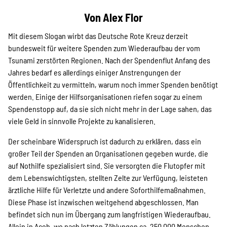
Projekte
Von Alex Flor
Mit diesem Slogan wirbt das Deutsche Rote Kreuz derzeit
Kampagne
bundesweit für weitere Spenden zum Wiederaufbau der vom
Tsunami zerstörten Regionen. Nach der Spendenflut Anfang des
Jahres bedarf es allerdings einiger Anstrengungen der
Öffentlichkeit zu vermitteln, warum noch immer Spenden benötigt
Stellenangebote
werden. Einige der Hilfsorganisationen riefen sogar zu einem
Spendenstopp auf, da sie sich nicht mehr in der Lage sahen, das
viele Geld in sinnvolle Projekte zu kanalisieren.
Der scheinbare Widerspruch ist dadurch zu erklären, dass ein
Werde Mitglied
großer Teil der Spenden an Organisationen gegeben wurde, die
auf Nothilfe spezialisiert sind. Sie versorgten die Flutopfer mit
dem Lebenswichtigsten, stellten Zelte zur Verfügung, leisteten
Newsletter abonnieren
ärztliche Hilfe für Verletzte und andere Soforthilfemaßnahmen.
Diese Phase ist inzwischen weitgehend abgeschlossen. Man
befindet sich nun im Übergang zum langfristigen Wiederaufbau.
Allein in Aceh, wo nach letzten Zählungen ca. 250.000 Menschen