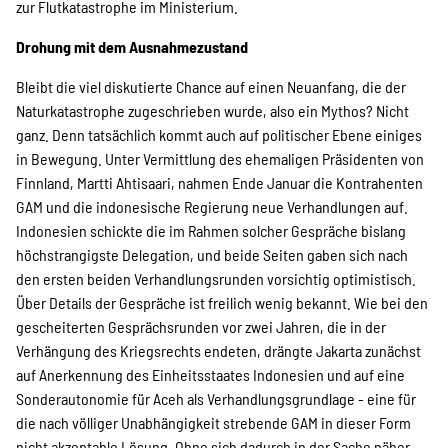
zur Flutkatastrophe im Ministerium.
Drohung mit dem Ausnahmezustand
Bleibt die viel diskutierte Chance auf einen Neuanfang, die der
Naturkatastrophe zugeschrieben wurde, also ein Mythos? Nicht
ganz. Denn tatsächlich kommt auch auf politischer Ebene einiges
in Bewegung. Unter Vermittlung des ehemaligen Präsidenten von
Finnland, Martti Ahtisaari, nahmen Ende Januar die Kontrahenten
GAM und die indonesische Regierung neue Verhandlungen auf.
Indonesien schickte die im Rahmen solcher Gespräche bislang
höchstrangigste Delegation, und beide Seiten gaben sich nach
den ersten beiden Verhandlungsrunden vorsichtig optimistisch.
Über Details der Gespräche ist freilich wenig bekannt. Wie bei den
gescheiterten Gesprächsrunden vor zwei Jahren, die in der
Verhängung des Kriegsrechts endeten, drängte Jakarta zunächst
auf Anerkennung des Einheitsstaates Indonesien und auf eine
Sonderautonomie für Aceh als Verhandlungsgrundlage - eine für
die nach völliger Unabhängigkeit strebende GAM in dieser Form
nicht akzeptable Lösung. Ohne sich dadurch in der Sache näher