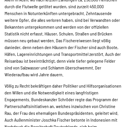
SPENDEN
durch die Flutwelle getötet wurden, sind zurzeit 450.000
Menschen in Notunterkünften untergebracht. Zehntausende
weitere Opfer, die alles verloren haben, sind bei Verwandten oder
Über uns
Bekannten untergekommen und werden von der offiziellen
Statistik nicht erfasst. Häuser, Schulen, Straßen und Brücken
müssen neu gebaut werden. Das Fischereiwesen liegt völlig
Transparenz
danieder, denn neben den Häusern der Fischer sind auch Boote,
Häfen, Lagereinrichtungen und Transportmittel zerstört. Auch der
Reisanbau ist beeinträchtigt, denn viele tiefer gelegene Felder
Kontakt
sind von Salzwasser und Schlamm überschwemmt. Der
Wiederaufbau wird Jahre dauern.
Völlig zu Recht bekräftigen daher Politiker und Hilfsorganisationen
english
den Willen und die Notwendigkeit eines langfristigen
Engagements. Bundeskanzler Schröder regte das Programm der
Partnerschaftsinitiativen an, welches inzwischen von Christine
Indonesian
Rau, der Frau des ehemaligen Bundespräsidenten, geleitet wird.
Auch Außenminister Joschka Fischer betonte in Indonesien mit
Nachdruck die Bereitschaft Deutschlands, sich beim