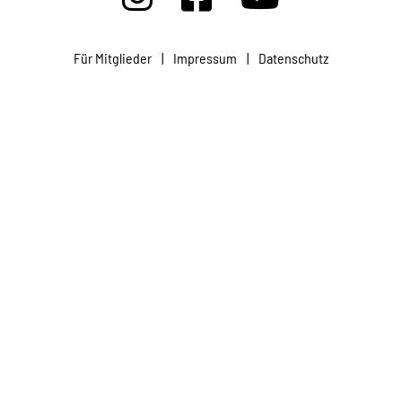
Projekte
Für Mitglieder
|
Impressum
|
Datenschutz
Kampagne
Stellenangebote
Werde Mitglied
Newsletter abonnieren