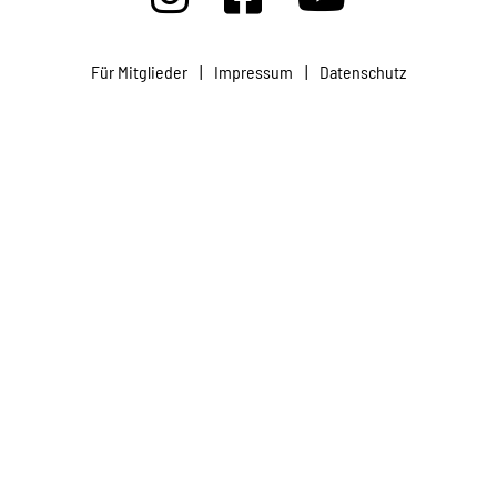
Projekte
Für Mitglieder
|
Impressum
|
Datenschutz
Kampagne
Stellenangebote
Werde Mitglied
Newsletter abonnieren