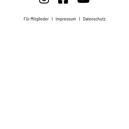
Projekte
Für Mitglieder
|
Impressum
|
Datenschutz
Kampagne
Stellenangebote
Werde Mitglied
Newsletter abonnieren