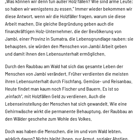
Projekte
„Was können wir denn tun außer Holz fällen? Wie sind arme Leute;
so haben wir wenigstens zu essen.” Immer wieder bekommen wir
diese Antwort, wenn wir die Holzfäller fragen, warum sie diese
Arbeit machen. Die gleiche Begründung geben auch die
Kampagne
finanzkräftigen Holz-Unternehmer, die der Bevölkerung von
Jambi, einer Provinz in Sumatra, die Lebensgrundlage rauben: sie
behaupten, sie würden den Menschen von Jambi Arbeit geben
und damit ihnen den Lebensunterhalt ermöglichen.
Stellenangebote
Durch den Raubbau am Wald hat sich das gesamte Leben der
Menschen von Jambi verändert. Früher verdienten die meisten
ihren Lebensunterhalt durch Fischfang, Gemüse- und Reisanbau.
Werde Mitglied
Heute findet man kaum noch Fischer und Bauern. Es ist so
„einfach“, mit Holzfällen Geld zu verdienen. Auch die
Lebenseinstellung der Menschen hat sich gewandelt. Wie eine
Gehirnwäsche wirkt die permanente Behauptung, der Raubbau an
Newsletter abonnieren
den Wälder geschehe zum Wohle des Volkes.
Doch was haben die Menschen, die im und vom Wald lebten,
wirklich davon? Nichts bleibt ihnen, nur Armut, sozialer Abstieg,