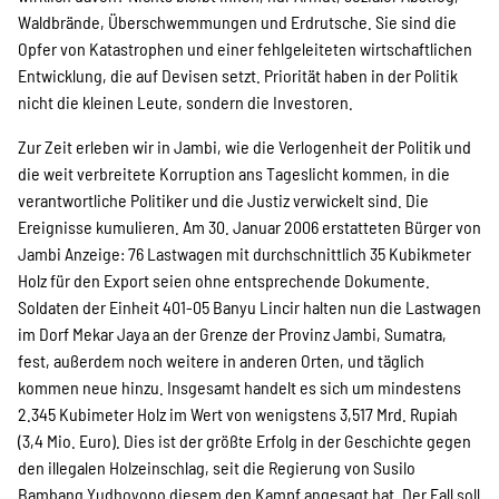
SPENDEN
Waldbrände, Überschwemmungen und Erdrutsche. Sie sind die
Opfer von Katastrophen und einer fehlgeleiteten wirtschaftlichen
Entwicklung, die auf Devisen setzt. Priorität haben in der Politik
Über uns
nicht die kleinen Leute, sondern die Investoren.
Zur Zeit erleben wir in Jambi, wie die Verlogenheit der Politik und
Transparenz
die weit verbreitete Korruption ans Tageslicht kommen, in die
verantwortliche Politiker und die Justiz verwickelt sind. Die
Ereignisse kumulieren. Am 30. Januar 2006 erstatteten Bürger von
Jambi Anzeige: 76 Lastwagen mit durchschnittlich 35 Kubikmeter
Kontakt
Holz für den Export seien ohne entsprechende Dokumente.
Soldaten der Einheit 401-05 Banyu Lincir halten nun die Lastwagen
im Dorf Mekar Jaya an der Grenze der Provinz Jambi, Sumatra,
english
fest, außerdem noch weitere in anderen Orten, und täglich
kommen neue hinzu. Insgesamt handelt es sich um mindestens
2.345 Kubimeter Holz im Wert von wenigstens 3,517 Mrd. Rupiah
Indonesian
(3,4 Mio. Euro). Dies ist der größte Erfolg in der Geschichte gegen
den illegalen Holzeinschlag, seit die Regierung von Susilo
Bambang Yudhoyono diesem den Kampf angesagt hat. Der Fall soll