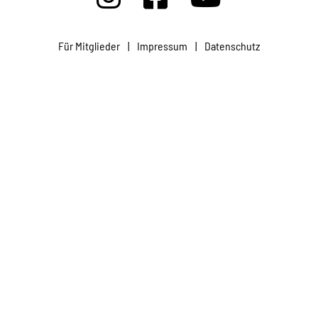
Projekte
Für Mitglieder
|
Impressum
|
Datenschutz
Kampagne
Stellenangebote
Werde Mitglied
Newsletter abonnieren