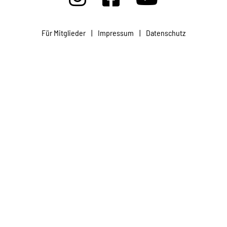
Projekte
Für Mitglieder
|
Impressum
|
Datenschutz
Kampagne
Stellenangebote
Werde Mitglied
Newsletter abonnieren