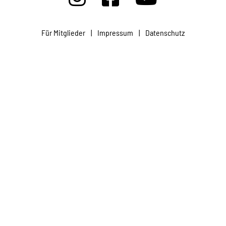
Projekte
Für Mitglieder
|
Impressum
|
Datenschutz
Kampagne
Stellenangebote
Werde Mitglied
Newsletter abonnieren