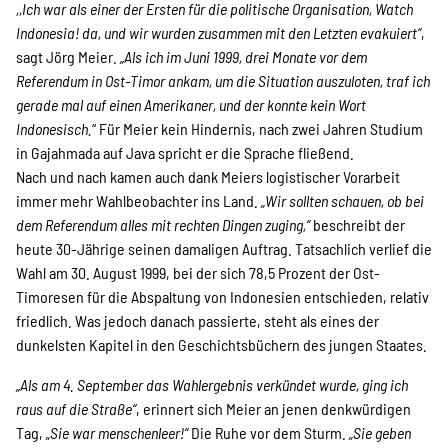
SPENDEN
,,Ich war als einer der Ersten für die politische Organisation, Watch
Indonesia! da, und wir wurden zusammen mit den Letzten evakuiert“
,
sagt Jörg Meier.
„Als ich im Juni 1999, drei Monate vor dem
Über uns
Referendum in Ost-Timor ankam, um die Situation auszuloten, traf ich
gerade mal auf einen Amerikaner, und der konnte kein Wort
Indonesisch.
“ Für Meier kein Hindernis, nach zwei Jahren Studium
in Gajahmada auf Java spricht er die Sprache fließend.
Transparenz
Nach und nach kamen auch dank Meiers logistischer Vorarbeit
immer mehr Wahlbeobachter ins Land.
„Wir sollten schauen, ob bei
dem Referendum alles mit rechten Dingen zuging,“
beschreibt der
Kontakt
heute 30-Jährige seinen damaligen Auftrag. Tatsachlich verlief die
Wahl am 30. August 1999, bei der sich 78,5 Prozent der Ost-
Timoresen für die Abspaltung von Indonesien entschieden, relativ
english
friedlich. Was jedoch danach passierte, steht als eines der
dunkelsten Kapitel in den Geschichtsbüchern des jungen Staates.
„Als am 4. September das Wahlergebnis verkündet wurde, ging ich
Indonesian
raus auf die Straße“
, erinnert sich Meier an jenen denkwürdigen
Tag,
„Sie war menschenleer!“
Die Ruhe vor dem Sturm.
„Sie geben