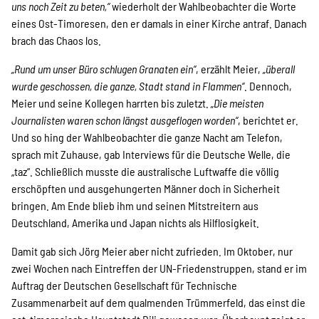
uns noch Zeit zu beten,“
wiederholt der Wahlbeobachter die Worte
Suche
eines Ost-Timoresen, den er damals in einer Kirche antraf. Danach
brach das Chaos los.
„Rund um unser Büro schlugen Granaten ein“
, erzählt Meier,
„überall
wurde geschossen, die ganze, Stadt stand in Flammen“
. Dennoch,
Meier und seine Kollegen harrten bis zuletzt.
„Die meisten
Journalisten waren schon längst ausgeflogen worden“
, berichtet er.
Und so hing der Wahlbeobachter die ganze Nacht am Telefon,
sprach mit Zuhause, gab Interviews für die Deutsche Welle, die
„taz“. Schließlich musste die australische Luftwaffe die völlig
erschöpften und ausgehungerten Männer doch in Sicherheit
bringen. Am Ende blieb ihm und seinen Mitstreitern aus
Deutschland, Amerika und Japan nichts als Hilflosigkeit.
Damit gab sich Jörg Meier aber nicht zufrieden. Im Oktober, nur
zwei Wochen nach Eintreffen der UN-Friedenstruppen, stand er im
Auftrag der Deutschen Gesellschaft für Technische
Zusammenarbeit auf dem qualmenden Trümmerfeld, das einst die