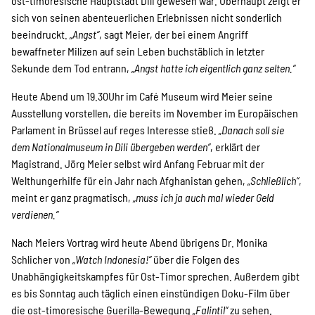
ost-timoresische Hauptstadt Dili gewesen war. Überhaupt zeigt er
sich von seinen abenteuerlichen Erlebnissen nicht sonderlich
beeindruckt.
„Angst“
, sagt Meier, der bei einem Angriff
bewaffneter Milizen auf sein Leben buchstäblich in letzter
Sekunde dem Tod entrann,
„Angst hatte ich eigentlich ganz selten.“
Heute Abend um 19.30Uhr im Café Museum wird Meier seine
Ausstellung vorstellen, die bereits im November im Europäischen
Parlament in Brüssel auf reges Interesse stieß.
„Danach soll sie
dem Nationalmuseum in Dili übergeben werden“
, erklärt der
Magistrand. Jörg Meier selbst wird Anfang Februar mit der
Welthungerhilfe für ein Jahr nach Afghanistan gehen,
„Schließlich“
,
meint er ganz pragmatisch,
„muss ich ja auch mal wieder Geld
verdienen.“
Nach Meiers Vortrag wird heute Abend übrigens Dr. Monika
Schlicher von
„Watch Indonesia!“
über die Folgen des
Unabhängigkeitskampfes für Ost-Timor sprechen. Außerdem gibt
es bis Sonntag auch täglich einen einstündigen Doku-Film über
die ost-timoresische Guerilla-Bewegung
„Falintil“
zu sehen.