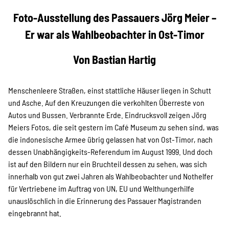
Projekte
Foto-Ausstellung des Passauers Jörg Meier –
Er war als Wahlbeobachter in Ost-Timor
Kampagne
Von Bastian Hartig
Menschenleere Straßen, einst stattliche Häuser liegen in Schutt
Stellenangebote
und Asche. Auf den Kreuzungen die verkohlten Überreste von
Autos und Bussen. Verbrannte Erde. Eindrucksvoll zeigen Jörg
Meiers Fotos, die seit gestern im Café Museum zu sehen sind, was
die indonesische Armee übrig gelassen hat von Ost-Timor, nach
Werde Mitglied
dessen Unabhängigkeits-Referendum im August 1999. Und doch
ist auf den Bildern nur ein Bruchteil dessen zu sehen, was sich
innerhalb von gut zwei Jahren als Wahlbeobachter und Nothelfer
Newsletter abonnieren
für Vertriebene im Auftrag von UN, EU und Welthungerhilfe
unauslöschlich in die Erinnerung des Passauer Magistranden
eingebrannt hat.