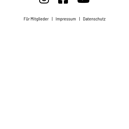
Projekte
Für Mitglieder
|
Impressum
|
Datenschutz
Kampagne
Stellenangebote
Werde Mitglied
Newsletter abonnieren