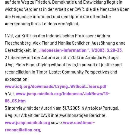
auf dem Weg zu Frieden, Demokratie und Entwicklung liegt ein
wichtiges Verdienst in der Arbeit der CAVR, die die Menschen über
die Ereignisse informiert und den Opfern die öffentliche
Anerkennung ihres Leidens ermöglicht.
1 Vgl. zur Kritik an den indonesischen Prozessen: Andrea
Fleschenberg, Alex Flor und Monika Schlicher, Aussöhnung ohne
Gerechtigkeit, in:
„Indonesien-Information “, 1/2003, S.29-33
.
2 Interview mit der Autorin am 31.7.2003 in Arrábida/Portugal.
3 Vgl. Piers Pigou,Crying without tears.In pursuit of justice and
reconciliation in Timor-Leste: Community Perspectives and
expectation,
www.ictj.org/downloads/Crying_Without_Tears.pdf
4 Vgl.
www.jsmp.minihub.org/Indonesia/JakNews/13-
06_03.htm
5 Interview mit der Autorin am 31.7.2003 in Arrábida/Portugal.
6 Vgl.zur Arbeit der CAVR ihre zweimonatigen Berichte,
www.jsmp.minihub.org
sowie
www.easttimor-
reconciliation.org
.