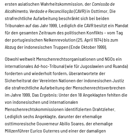
SPENDEN
ersten asiatischen Wahrheitskommission, der
Comissão de
Alcolhimento, Verdade e Reconciliação
(CAVR) in Osttimor. Die
strafrechtliche Aufarbeitung beschränkt sich bei beiden
Über uns
Tribunalen auf das Jahr 1999. Lediglich die CAVR besitzt ein Mandat
für den gesamten Zeitraum des politischen Konflikts – vom Tag
der portugiesischen Nelkenrevolution (25. April 1974) bis zum
Transparenz
Abzug der indonesischen Truppen (Ende Oktober 1999).
Obwohl weltweit Menschenrechtsorganisationen und NGOs ein
internationales Ad-hoc-Tribunal (wie für Jugoslawien und Ruanda)
Kontakt
forderten und wiederholt fordern, überantwortete der
Sicherheitsrat der Vereinten Nationen der indonesischen Justiz
die strafrechtliche Aufarbeitung der Menschenrechtsverbrechen
english
im Jahre 1999. Das Ergebnis: Unter den 18 Angeklagten fehlten die
von indonesischen und internationalen
Menschenrechtskommissionen identifizierten Drahtzieher.
Lediglich sechs Angeklagte, darunter der ehemalige
Indonesian
osttimoresische Gouverneur Abilio Soares, der ehemalige
Milizenführer Eurico Guterres und einer der damaligen