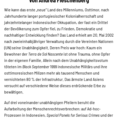
von Andrea Fleschenberg
Projekte
Wie kann das erste „neue“ Land des Millenniums, Osttimor, nach
Jahrhunderte langer portugiesischer Kolonialherrschaft und
jahrzehntelanger indonesischer Okkupation, der fast ein Drittel
Kampagne
der Bevölkerung zum Opfer fiel, zu Frieden, Demokratie und
nachhaltiger Entwicklung finden? Das Land erhielt am 20. Mai 2002
nach zweieinhalbjähriger Verwaltung durch die Vereinten Nationen
(UN) seine Unabhängigkeit. Deren Preis war hoch: Kaum ein
Stellenangebote
Bewohner der
Terra de Sol Nascente
ist ohne Trauma, ohne Opfer
in der eigenen Familie. Allein nach dem Unabhängigkeitsvotum
töteten im
Black September
1999 indonesische Militärs und ihre
osttimoresischen Milizen mehr als tausend Menschen und
Werde Mitglied
vernichteten 80 % der Infrastruktur. Das ärmste Land Asiens
versucht auf verschiedene Weise dieses erdrückende Erbe zu
bewältigen.
Newsletter abonnieren
Auf drei voneinander unabhängigen Pfeilern beruht die
Aufarbeitung der Menschenrechtsverbrechen: auf Ad-hoc-
Prozessen in Indonesien,
Special Panels for Serious Crimes
und der