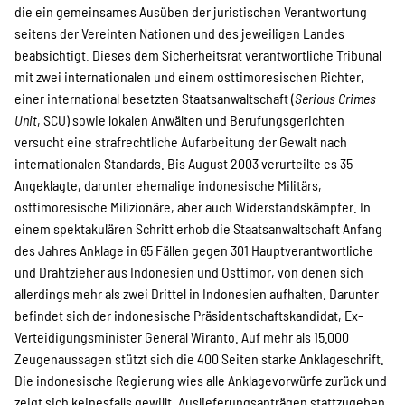
die ein gemeinsames Ausüben der juristischen Verantwortung
seitens der Vereinten Nationen und des jeweiligen Landes
beabsichtigt. Dieses dem Sicherheitsrat verantwortliche Tribunal
mit zwei internationalen und einem osttimoresischen Richter,
einer international besetzten Staatsanwaltschaft (
Serious Crimes
Unit
, SCU) sowie lokalen Anwälten und Berufungsgerichten
versucht eine strafrechtliche Aufarbeitung der Gewalt nach
internationalen Standards. Bis August 2003 verurteilte es 35
Angeklagte, darunter ehemalige indonesische Militärs,
osttimoresische Milizionäre, aber auch Widerstandskämpfer. In
einem spektakulären Schritt erhob die Staatsanwaltschaft Anfang
des Jahres Anklage in 65 Fällen gegen 301 Hauptverantwortliche
und Drahtzieher aus Indonesien und Osttimor, von denen sich
allerdings mehr als zwei Drittel in Indonesien aufhalten. Darunter
befindet sich der indonesische Präsidentschaftskandidat, Ex-
Verteidigungsminister General Wiranto. Auf mehr als 15.000
Zeugenaussagen stützt sich die 400 Seiten starke Anklageschrift.
Die indonesische Regierung wies alle Anklagevorwürfe zurück und
zeigt sich keinesfalls gewillt, Auslieferungsanträgen stattzugeben.