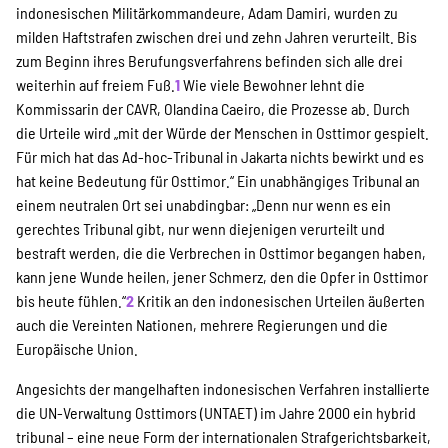
indonesischen Militärkommandeure, Adam Damiri, wurden zu
Suche
milden Haftstrafen zwischen drei und zehn Jahren verurteilt. Bis
zum Beginn ihres Berufungsverfahrens befinden sich alle drei
weiterhin auf freiem Fuß.
1
Wie viele Bewohner lehnt die
Kommissarin der CAVR, Olandina Caeiro, die Prozesse ab. Durch
die Urteile wird „mit der Würde der Menschen in Osttimor gespielt.
Für mich hat das Ad-hoc-Tribunal in Jakarta nichts bewirkt und es
hat keine Bedeutung für Osttimor.“ Ein unabhängiges Tribunal an
einem neutralen Ort sei unabdingbar: „Denn nur wenn es ein
gerechtes Tribunal gibt, nur wenn diejenigen verurteilt und
bestraft werden, die die Verbrechen in Osttimor begangen haben,
kann jene Wunde heilen, jener Schmerz, den die Opfer in Osttimor
bis heute fühlen.“
2
Kritik an den indonesischen Urteilen äußerten
auch die Vereinten Nationen, mehrere Regierungen und die
Europäische Union.
Angesichts der mangelhaften indonesischen Verfahren installierte
die UN-Verwaltung Osttimors (UNTAET) im Jahre 2000 ein hybrid
tribunal – eine neue Form der internationalen Strafgerichtsbarkeit,