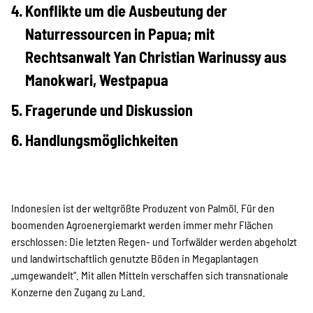
SPENDEN
Konflikte um die Ausbeutung der
Naturressourcen in Papua; mit
Über uns
Rechtsanwalt Yan Christian Warinussy aus
Manokwari, Westpapua
Fragerunde und Diskussion
Transparenz
Handlungsmöglichkeiten
Kontakt
Indonesien ist der weltgrößte Produzent von Palmöl. Für den
english
boomenden Agroenergiemarkt werden immer mehr Flächen
erschlossen: Die letzten Regen- und Torfwälder werden abgeholzt
und landwirtschaftlich genutzte Böden in Megaplantagen
„umgewandelt“. Mit allen Mitteln verschaffen sich transnationale
Indonesian
Konzerne den Zugang zu Land.