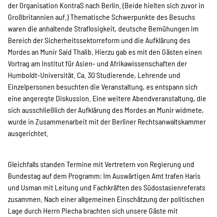
Projekte
der Organisation KontraS nach Berlin. (Beide hielten sich zuvor in
Großbritannien auf.) Thematische Schwerpunkte des Besuchs
waren die anhaltende Straflosigkeit, deutsche Bemühungen im
Bereich der Sicherheitssektorreform und die Aufklärung des
Kampagne
Mordes an Munir Said Thalib. Hierzu gab es mit den Gästen einen
Vortrag am Institut für Asien- und Afrikawissenschaften der
Humboldt-Universität. Ca. 30 Studierende, Lehrende und
Einzelpersonen besuchten die Veranstaltung, es entspann sich
Stellenangebote
eine angeregte Diskussion. Eine weitere Abendveranstaltung, die
sich ausschließlich der Aufklärung des Mordes an Munir widmete,
wurde in Zusammenarbeit mit der Berliner Rechtsanwaltskammer
ausgerichtet.
Werde Mitglied
Gleichfalls standen Termine mit Vertretern von Regierung und
Newsletter abonnieren
Bundestag auf dem Programm: Im Auswärtigen Amt trafen Haris
und Usman mit Leitung und Fachkräften des Südostasienreferats
zusammen. Nach einer allgemeinen Einschätzung der politischen
Lage durch Herrn Piecha brachten sich unsere Gäste mit