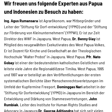
Wir freuen uns folgende Experten aus Papua
und Indonesien zu Besuch zu haben:
Ing. Agus Rumansara
ist Agrarökonom, war Mitbegründer und
Leiter der "Stiftung für Dorf-entwicklung" (YPMD) und der "Stiftung
zur Förderung von Kleinunternehmern" (YPPWI). Er ist zur Zeit
Direktor des WWF in Jayapura, West Papua.
Dr. Benny Giay
ist
Mitglied des neugewählten Exekutivrates des West Papua Volkes.
Er ist Dozent für Kirche und Gesellschaft an der Theologischen
Hochschule "Walter Probst" in Jayapura, West Papua.
Pfr. Nato
Gobay
ist einer der bedeutendsten katholischen Geistlichen und
leitete viele Jahre die Regionaldiözese Timika, West Papua. 1995
und 1997 war er beteiligt an den Veröffentlichungen der ersten
systematischen Berichte über Menschenrechtsverletzungen im
Umfeld der Kupfermine Freeport.
Dominggas Nari
arbeitet in der
"Stiftung für Dorfentwicklung" (YPMD) in Jayapura im Bereich der
Entwicklung und Stärkung von Stammesvertretungen.
John
Rumbiak
, Leiter des Institute for Human Rights Studies and
Advocacy in Jayapura
Dr. George Aditjondro
hat sich seit vielen