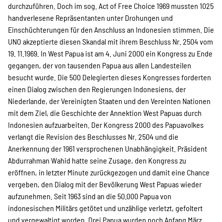
durchzuführen. Doch im sog. Act of Free Choice 1969 mussten 1025
handverlesene Repräsentanten unter Drohungen und
Einschüchterungen für den Anschluss an Indonesien stimmen. Die
UNO akzeptierte diesen Skandal mit ihrem Beschluss Nr. 2504 vom
19. 11.1969. In West Papua ist am 4. Juni 2000 ein Kongress zu Ende
gegangen, der von tausenden Papua aus allen Landesteilen
besucht wurde. Die 500 Delegierten dieses Kongresses forderten
einen Dialog zwischen den Regierungen Indonesiens, der
Niederlande, der Vereinigten Staaten und den Vereinten Nationen
mit dem Ziel, die Geschichte der Annektion West Papuas durch
Indonesien aufzuarbeiten. Der Kongress 2000 des Papuavolkes
verlangt die Revision des Beschlusses Nr. 2504 und die
Anerkennung der 1961 versprochenen Unabhängigkeit. Präsident
Abdurrahman Wahid hatte seine Zusage, den Kongress zu
eröffnen, in letzter Minute zurückgezogen und damit eine Chance
vergeben, den Dialog mit der Bevölkerung West Papuas wieder
aufzunehmen. Seit 1963 sind an die 50.000 Papua von
indonesischen Militärs getötet und unzählige verletzt, gefoltert
und vergewaltigt worden. Drei Papua wurden noch Anfang März