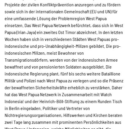
SPENDEN
Projekte der zivilen Konfliktprävention anzuregen und zu fördern
sowie sich in der internationalen Gemeinschaft (EU und UN) für
eine umfassende Lösung der Problemregion West Papua
Über uns
einsetzen. Das West Papua Netzwerk befürchtet, dass sich in West
Papua (Irian Jaya) ein zweites Ost Timor abzeichnet. In den letzten
Wochen haben sich in verschiedenen Städten West Papuas pro-
Transparenz
indonesische und pro-Unabhängigkeit-Milizen gebildet. Die pro-
indonesischen Milizen, meist Bewohner von
Transmigrationsdörfern, werden von der indonesischen Armee
bewaffnet und von pensionierten Soldaten ausgebildet. Die
Kontakt
indonesische Regierung plant, fünf bis sechs weitere Bataillione
Militär und Polizei nach West Papua zu verlegen und so die Präsenz
der bewaffneten Sicherheitskräfte erheblich zu verstärken. Daher
english
hat das West Papua Netzwerk in Zusammenarbeit mit Watch
Indonesia! und der Heinrich-Böll-Stiftung zu einem Runden Tisch
in Berlin eingeladen. Politiker und Vertreter von
Indonesian
Nichtregierungsorganisationen, Hilfswerken und Kirchen beraten
zwei Tage lang zusammen mit prominenten Persönlichkeiten aus
West Papua / Indonesien, welche Möglichkeiten es gibt, die