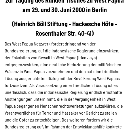
zur Tagung des Runden Tisches zu West Papua
Projekte
am 29. und 30. Juni 2000 in Berlin
(Heinrich Böll Stiftung - Hackesche Höfe -
Kampagne
Rosenthaler Str. 40-41)
Das West Papua Netzwerk fordert dringend von der
Bundesregierung, auf die indonesische Regierung einzuwirken,
Stellenangebote
der Eskalation von Gewalt in West Papua (Irian Jaya)
entgegenzuwirken, eine deutliche Reduzierung der militärischen
Präsenz in West Papua vorzunehmen und den auf eine friedliche
Lösung ausgerichteten Dialog mit der Bevölkerung West Papuas
Werde Mitglied
fortzusetzen. Als Voraussetzung einer friedlichen Lösung ist es
unerlässlich, dass die indonesische Regierung endlich ernsthafte
Anstrengungen unternimmt, die in der Vergangenheit in West
Newsletter abonnieren
Papua begangenen Menschenrechtsverletzungen aufzuklären, die
Verantwortlichen für Terror und Massaker vor Gericht zu stellen
und die Opfer zu entschädigen. Des weiteren fordern wir die
Bundesregierung auf, im Rahmen der Entwicklungshilfe konkrete