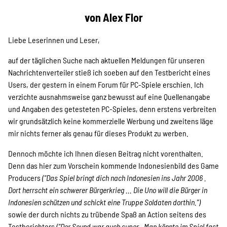
Projekte
von Alex Flor
Liebe Leserinnen und Leser,
Kampagne
auf der täglichen Suche nach aktuellen Meldungen für unseren
Nachrichtenverteiler stieß ich soeben auf den Testbericht eines
Users, der gestern in einem Forum für PC-Spiele erschien. Ich
Stellenangebote
verzichte ausnahmsweise ganz bewusst auf eine Quellenangabe
und Angaben des getesteten PC-Spieles, denn erstens verbreiten
wir grundsätzlich keine kommerzielle Werbung und zweitens läge
mir nichts ferner als genau für dieses Produkt zu werben.
Werde Mitglied
Dennoch möchte ich Ihnen diesen Beitrag nicht vorenthalten.
Denn das hier zum Vorschein kommende Indonesienbild des Game
Producers
("Das Spiel bringt dich nach Indonesien ins Jahr 2006 .
Newsletter abonnieren
Dort herrscht ein schwerer Bürgerkrieg ... Die Uno will die Bürger in
Indonesien schützen und schickt eine Truppe Soldaten dorthin.")
sowie der durch nichts zu trübende Spaß an Action seitens des
Testberichters
("Der Sound war auch super . Man könnte im Spiel fast