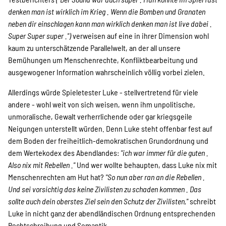
SPENDEN
denken man ist wirklich im Krieg . Wenn die Bomben und Granaten
neben dir einschlagen kann man wirklich denken man ist live dabei .
Super Super super .")
verweisen auf eine in ihrer Dimension wohl
Über uns
kaum zu unterschätzende Parallelwelt, an der all unsere
Bemühungen um Menschenrechte, Konfliktbearbeitung und
ausgewogener Information wahrscheinlich völlig vorbei zielen.
Transparenz
Allerdings würde Spieletester Luke - stellvertretend für viele
andere - wohl weit von sich weisen, wenn ihm unpolitische,
unmoralische, Gewalt verherrlichende oder gar kriegsgeile
Kontakt
Neigungen unterstellt würden. Denn Luke steht offenbar fest auf
dem Boden der freiheitlich-demokratischen Grundordnung und
dem Wertekodex des Abendlandes:
"ich war immer für die guten .
english
Also nix mit Rebellen ."
Und wer wollte behaupten, dass Luke nix mit
Menschenrechten am Hut hat?
"So nun aber ran an die Rebellen .
Und sei vorsichtig das keine Zivilisten zu schaden kommen . Das
Indonesian
sollte auch dein oberstes Ziel sein den Schutz der Zivilisten,"
schreibt
Luke in nicht ganz der abendländischen Ordnung entsprechenden
Rechtschreibung und Semantik.