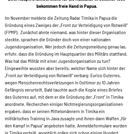
Projekte
bekommen freie Hand in Papua.
Im November meldete die Zeitung Radar Timika in Papua die
Gründung eines Zweiges der „Front zur Verteidigung von Rotweiß“
Kampagne
(FPMP). Zunächst ahnte niemand, was hinter dieser Organisation
steckte, sprachen die Gründer doch von einer nationalen
Jugendorganisation. Wer jedoch die Zeitungsmeldung genau las,
erfuhr, dass die Gründung im Hauptquartier des Militärs stattfand.
Stellenangebote
Was hat das Militär mit einer Jugendorganisation zu tun?
Eingeweihte wussten aber bereits, welcher Name sich hinter der
„Front zur Verteidigung von Rotweiß“ verbarg: Eurico Guterres,
wegen Menschenrechtsverletzungen in Osttimor zu 10 Jahren
Werde Mitglied
Gefängnis verurteilt. Bald tauchte auch die Kopie eines Briefes
des Guterres auf, mit dem er die Gründung der „Front“ in Timika
anordnete. Recherchen einiger Nichtregierungsorganisationen
Newsletter abonnieren
ergaben, dass er seinen Mittelsmännern in Timika ein
militärisches Training in Java zusagte und ihnen dann Waffen „für
den Kampf in Papua“ angeboten hatte. Anmeldeformulare wurden
in Timika verteilt, angeblich sollen sich schon einige Hundert