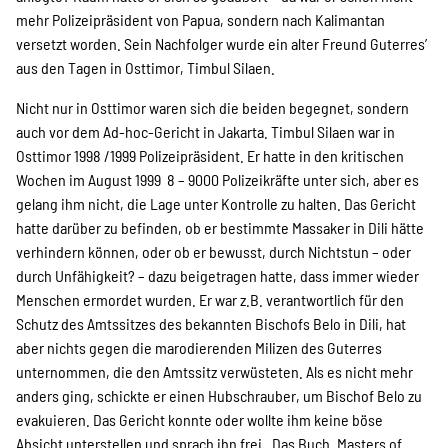
mehr Polizeipräsident von Papua, sondern nach Kalimantan
versetzt worden. Sein Nachfolger wurde ein alter Freund Guterres’
aus den Tagen in Osttimor, Timbul Silaen.
Nicht nur in Osttimor waren sich die beiden begegnet, sondern
auch vor dem Ad-hoc-Gericht in Jakarta. Timbul Silaen war in
Osttimor 1998 /1999 Polizeipräsident. Er hatte in den kritischen
Wochen im August 1999 8 – 9000 Polizeikräfte unter sich, aber es
gelang ihm nicht, die Lage unter Kontrolle zu halten. Das Gericht
hatte darüber zu befinden, ob er bestimmte Massaker in Dili hätte
verhindern können, oder ob er bewusst, durch Nichtstun – oder
durch Unfähigkeit? – dazu beigetragen hatte, dass immer wieder
Menschen ermordet wurden. Er war z.B. verantwortlich für den
Schutz des Amtssitzes des bekannten Bischofs Belo in Dili, hat
aber nichts gegen die marodierenden Milizen des Guterres
unternommen, die den Amtssitz verwüsteten. Als es nicht mehr
anders ging, schickte er einen Hubschrauber, um Bischof Belo zu
evakuieren. Das Gericht konnte oder wollte ihm keine böse
Absicht unterstellen und sprach ihn frei. Das Buch „Masters of