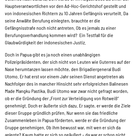
Hauptverantwortlichen vor den Ad-Hoc-Gerichtshof gestellt und
Suche
von indonesischen Richtern zu 10 Jahren Gefängnis verurteilt. Da
seine Anwälte Berufung einlegten, brauchte er die
Gefängnisstrafe noch nicht antreten. Ob es jemals zu einer
Berufungsverhandlung kommen wird? Ein Testfall für die
Glaubwürdigkeit der indonesischen Justiz.
Doch in Papua gibt es ja noch einen unabhängigen
Polizeipräsidenten, der sich nicht von Leuten wie Guterres auf der
Nase herumtanzen lassen möchte, den Brigadiergeneral Budi
Utomo. Er hat erst vor einem Jahr seinen Dienst angetreten als
Nachfolger des in mancher Hinsicht sehr erfolgreichen Balinesen
Made Mangku Pastika. Budi Utomo war zwar nicht gefragt worden,
ob er die Gründung der „Front zur Verteidigung von Rotweiß“
genehmigt. Doch er äußerte sich dazu. Er sagte, er werde die Ziele
dieser Gruppe gründlich prüfen. Nur wenn sie das friedliche
Zusammenleben in Papua förderten, werde er die Gründung der
Gruppe genehmigen. Ob ihm bewusst war, mit wen er sich da
anlegte? Kaum hatte er sich so geäußert – da war er schon nicht