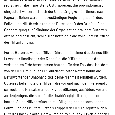
SPENDEN
registriert haben, meistens Osttimoresen, die pro-indonesisch
eingestellt waren und nach der Unabhängigkeit Osttimors nach
Papua geflohen waren. Die zuständigen Regierungsbehörden,
Über uns
Polizei und Militär erhielten eine Durchschrift des Briefes. Eine
Genehmigung zur Gründung der Organisation brauchte Guterres
offensichtlich nicht, schließlich hatte er ja die volle Unterstützung
Transparenz
der Militärführung.
Eurico Guterres war der Milizenführer im Osttimor des Jahres 1999.
Er war der Handlanger der Generäle, die 1999 eine Politik der
Kontakt
verbrannten Erde beschlossen hatten - für den Fall, dass bei dem
von der UNO im August 1999 durchgeführten Referendum die
Befürworter der Unabhängigkeit eine Mehrheit erhalten würden.
english
Guterres befehligte die Milizen, die vor und nach dem Referendum
schreckliche Massaker an der Zivilbevölkerung ausübten, vor allem
an denjenigen, die sich für die Unabhängigkeit ausgesprochen
Indonesian
hatten. Seine Milizen wüteten mit Billigung der indonesischen
Polizei und des Militärs. Erst als Truppen der UNO eingriffen, floh
Guterres nach Jakarta. Dort wurde er im August 2003 als einer der