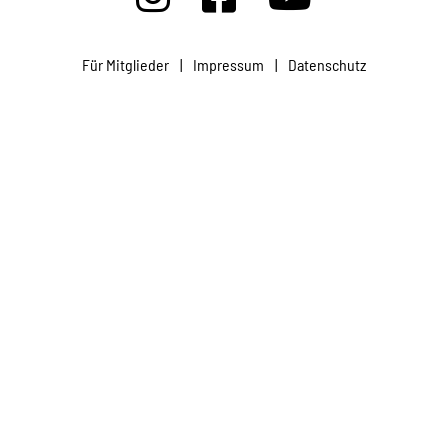
Projekte
Für Mitglieder
|
Impressum
|
Datenschutz
Kampagne
Stellenangebote
Werde Mitglied
Newsletter abonnieren