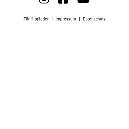
Projekte
Für Mitglieder
|
Impressum
|
Datenschutz
Kampagne
Stellenangebote
Werde Mitglied
Newsletter abonnieren