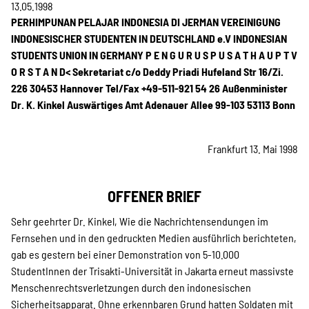
Projekte
13.05.1998
PERHIMPUNAN PELAJAR INDONESIA DI JERMAN VEREINIGUNG
INDONESISCHER STUDENTEN IN DEUTSCHLAND e.V INDONESIAN
STUDENTS UNION IN GERMANY P E N G U R U S P U S A T H A U P T V
Kampagne
O R S T A N D< Sekretariat c/o Deddy Priadi Hufeland Str 16/Zi.
226 30453 Hannover Tel/Fax +49-511-921 54 26
Außenminister
Dr. K. Kinkel Auswärtiges Amt Adenauer Allee 99-103 53113 Bonn
Stellenangebote
Frankfurt 13. Mai 1998
OFFENER BRIEF
Werde Mitglied
Sehr geehrter Dr. Kinkel,
Wie die Nachrichtensendungen im
Fernsehen und in den gedruckten Medien ausführlich berichteten,
Newsletter abonnieren
gab es gestern bei einer Demonstration von 5-10.000
StudentInnen der Trisakti-Universität in Jakarta erneut massivste
Menschenrechtsverletzungen durch den indonesischen
Sicherheitsapparat. Ohne erkennbaren Grund hatten Soldaten mit