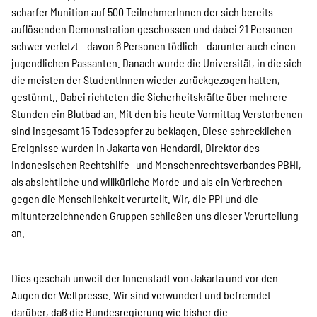
SPENDEN
scharfer Munition auf 500 TeilnehmerInnen der sich bereits
auflösenden Demonstration geschossen und dabei 21 Personen
schwer verletzt - davon 6 Personen tödlich - darunter auch einen
Über uns
jugendlichen Passanten. Danach wurde die Universität, in die sich
die meisten der StudentInnen wieder zurückgezogen hatten,
gestürmt.. Dabei richteten die Sicherheitskräfte über mehrere
Transparenz
Stunden ein Blutbad an. Mit den bis heute Vormittag Verstorbenen
sind insgesamt 15 Todesopfer zu beklagen. Diese schrecklichen
Ereignisse wurden in Jakarta von Hendardi, Direktor des
Indonesischen Rechtshilfe- und Menschenrechtsverbandes PBHI,
Kontakt
als absichtliche und willkürliche Morde und als ein Verbrechen
gegen die Menschlichkeit verurteilt. Wir, die PPI und die
mitunterzeichnenden Gruppen schließen uns dieser Verurteilung
english
an.
Dies geschah unweit der Innenstadt von Jakarta und vor den
Indonesian
Augen der Weltpresse. Wir sind verwundert und befremdet
darüber, daß die Bundesregierung wie bisher die